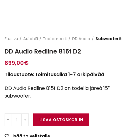
Etusivu
Autohifi
Tuotemerkit
DD Audio
Subwooferit
DD Audio Redline 815f D2
899,00
€
Tilaustuote: toimitusaika 1-7 arkipäivää
DD Audio Redline 815f D2 on todella järeä 15″
subwoofer.
DD Audio Redline 815f D2 määrä
LISÄÄ OSTOSKORIIN
Lisää toivelistalle