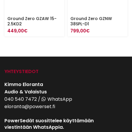
Ground Zero GZAW 15-
Ground Zero GZNW
2.5KD2
38SPL-D1
449,00
€
799,00
€
YHTEYSTIEDOT
Kimmo Eloranta
Audio & Valaistus
040 540 7472
/
WhatsApp
eloranta@powerset.fi
PowerSedät suosittelee käyttämään
viestintään WhatsAppia.