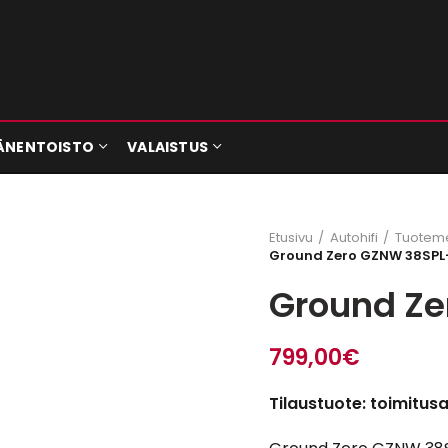
ÄNENTOISTO
VALAISTUS
Etusivu
Autohifi
Tuoteme
Ground Zero GZNW 38SPL
Ground Ze
799,00
€
Tilaustuote: toimitus