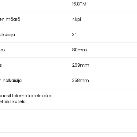
16.8TM
ien määrä
4kpl
lkaisija
3″
max
80mm
s
269mm
 halkaisija
358mm
suosittelema kotelokoko:
refleksikotelo