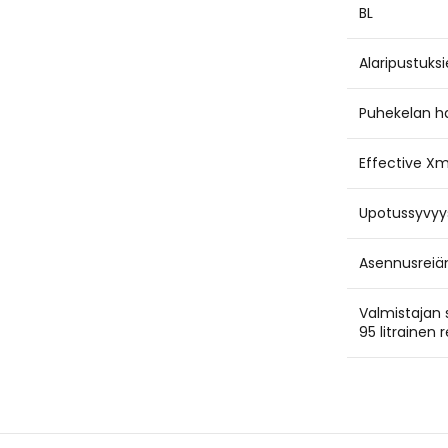
BL
Alaripustuks
Puhekelan ha
Effective X
Upotussyvyy
Asennusreiän
Valmistajan 
95 litrainen 