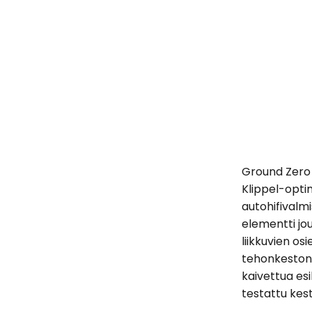
Ground Zero
Klippel-opti
autohifivalmi
elementti jou
liikkuvien os
tehonkeston.
kaivettua es
testattu kes