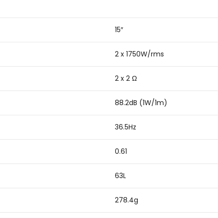
15″
2 x 1750W/rms
2 x 2 Ω
88.2dB (1W/1m)
36.5Hz
0.61
63L
278.4g