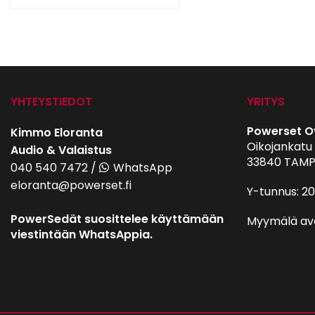
YHTEYSTIEDOT
YRITYS
Powerset O
Kimmo Eloranta
Oikojankatu 
Audio & Valaistus
33840 TAMP
040 540 7472
/
WhatsApp
eloranta@powerset.fi
Y-tunnus: 2
PowerSedät suosittelee käyttämään
Myymälä av
viestintään WhatsAppia.
autohifi