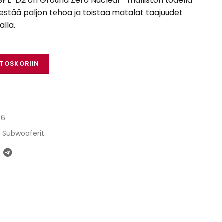
L-D2 on Ground Zero Nuclear -malliston todella
kestää paljon tehoa ja toistaa matalat taajuudet
alla.
8SPL-D2 määrä
STOSKORIIN
06
Subwooferit