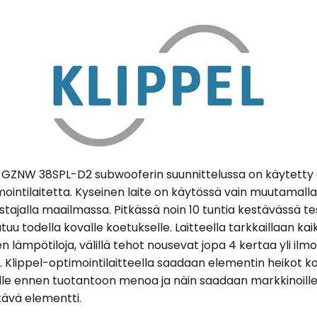
 GZNW 38SPL-D2 subwooferin suunnittelussa on käytetty
mointilaitetta. Kyseinen laite on käytössä vain muutamalla
stajalla maailmassa. Pitkässä noin 10 tuntia kestävässä te
tuu todella kovalle koetukselle. Laitteella tarkkaillaan kai
ien lämpötiloja, välillä tehot nousevat jopa 4 kertaa yli ilm
 Klippel-optimointilaitteella saadaan elementin heikot k
ille ennen tuotantoon menoa ja näin saadaan markkinoille
tävä elementti.