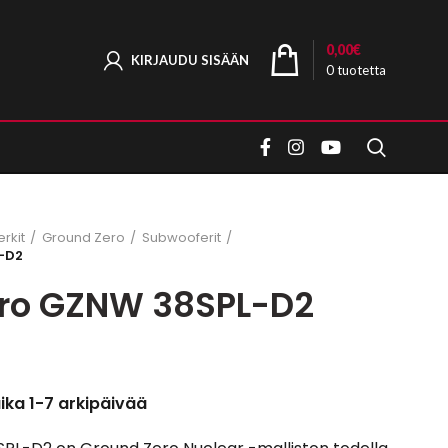
0,00
€
KIRJAUDU SISÄÄN
0
tuotetta
rkit
Ground Zero
Subwooferit
-D2
ro GZNW 38SPL-D2
aika 1-7 arkipäivää