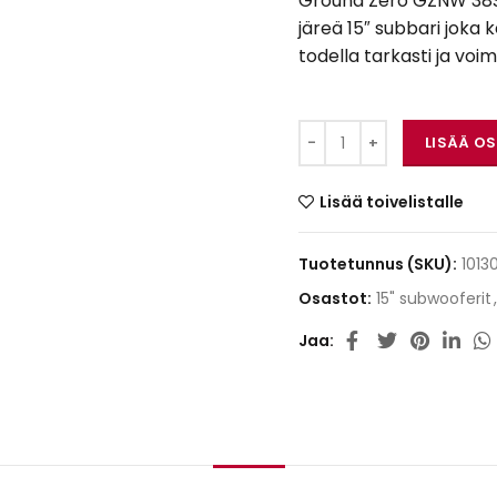
Ground Zero GZNW 38SP
järeä 15″ subbari joka 
todella tarkasti ja voim
Ground Zero GZNW 3
LISÄÄ O
Lisää toivelistalle
Tuotetunnus (SKU):
1013
Osastot:
15" subwooferit
,
Jaa