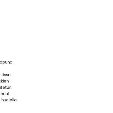
 apuna
stissä
kkien
oitetun
ohdat
 huolella