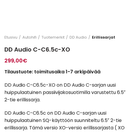
Etusivu
Autohifi
Tuotemerkit
DD Audio
Erillissarjat
DD Audio C-C6.5c-XO
299,00
€
Tilaustuote: toimitusaika 1-7 arkipäivää
DD Audio C-C6.5c-XO on DD Audio C-sarjan uusi
huippulaatuinen passiivijakosuotimilla varustettu 6.5″
2-tie erillissarja.
DD Audio C-C6.5c on DD Audio C-sarjan uusi
huippulaatuinen SQ-käyttöön suunniteltu 6.5″ 2-tie
erillissarja. Tämä versio XO-versio erillissarjasta ( XO