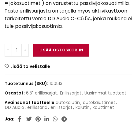
= jakosuotimet ) on varustettu passiivijakosuotimilla.
Tästä erillissarjasta on tarjolla myös aktiivikäyttöön
tarkoitettu versio DD Audio C-C6.5c, jonka mukana ei
tule passiivijakosuotimia.
DD Audio C-C6.5c-XO määrä
LISÄÄ OSTOSKORIIN
Lisää toivelistalle
Tuotetunnus (SKU):
100513
Osastot:
6.5" erillissarjat
,
Erillissarjat
,
Uusimmat tuotteet
Avainsanat tuotteelle
autokaiutin
,
autokaiuttimet
,
DD Audio
,
erillissarja
,
erillissarjat
,
kaiutin
,
kauttimet
Jaa