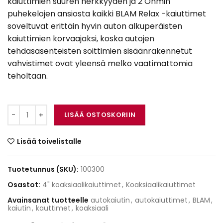
kaiuttimien suuren herkkyyden ja 2 Ohmin
puhekelojen ansiosta kaikki BLAM Relax -kaiuttimet
soveltuvat erittäin hyvin auton alkuperäisten
kaiuttimien korvaajaksi, koska autojen
tehdasasenteisten soittimien sisäänrakennetut
vahvistimet ovat yleensä melko vaatimattomia
teholtaan.
BLAM Relax 100 RFC määrä
LISÄÄ OSTOSKORIIN
Lisää toivelistalle
Tuotetunnus (SKU):
100300
Osastot:
4" koaksiaalikaiuttimet
,
Koaksiaalikaiuttimet
Avainsanat tuotteelle
autokaiutin
,
autokaiuttimet
,
BLAM
,
kaiutin
,
kauttimet
,
koaksiaali