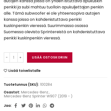
autojen kanssa joissa on yhden istuttava apukuskin
penkki ja subi mahtuu tuolloin apukuljettajan penkin
alle. Tämä subwoofer ei ole yhteensopiva autojen
kanssa joissa on kahdenistuttava penkki
kuskinpenkin vieressä. Suurimmassa osassa
Suomessa olevista Sprintereistä on kahdenistuttava
penkki kuskinpenkin vieressä.
Alpine SWC-W84S907 määrä
LISÄÄ OSTOSKORIIN
Lisää toivelistalle
Tuotetunnus (SKU):
100284
Osastot:
Mercedes-Benz
,
Mercedes-Benz Sprinter W907 (2019 - )
Jaa