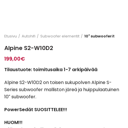
Etusivu
Autohifi
Subwoofer elementit
10" subwooferit
Alpine S2-W10D2
199,00
€
Tilaustuote: toimitusaika 1-7 arkipäivää
Alpine S2-W10D2 on toisen sukupolven Alpine S-
Series subwoofer malliston järeä ja huippulaatuinen
10″ subwoofer.
PowerSedät SUOSITTELEE!!!
HUOM!!!