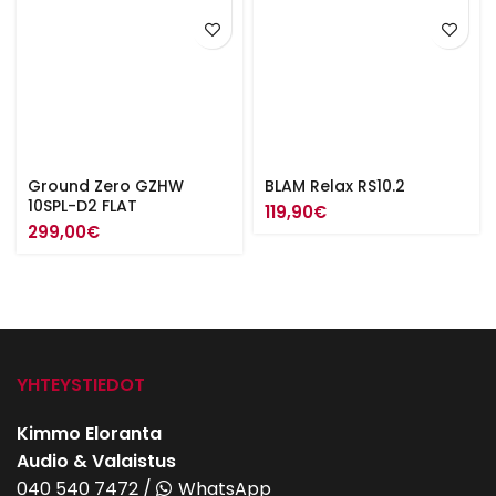
Ground Zero GZHW
BLAM Relax RS10.2
10SPL-D2 FLAT
119,90
€
299,00
€
YHTEYSTIEDOT
Kimmo Eloranta
Audio & Valaistus
040 540 7472
/
WhatsApp