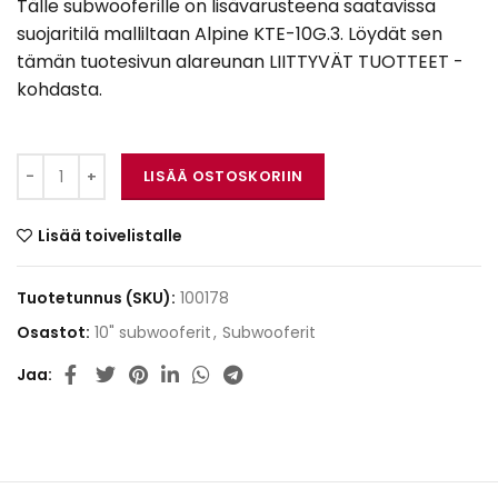
Tälle subwooferille on lisävarusteena saatavissa
suojaritilä malliltaan Alpine KTE-10G.3. Löydät sen
tämän tuotesivun alareunan LIITTYVÄT TUOTTEET -
kohdasta.
Alpine S2-W10D2 määrä
LISÄÄ OSTOSKORIIN
Lisää toivelistalle
Tuotetunnus (SKU):
100178
Osastot:
10" subwooferit
,
Subwooferit
Jaa