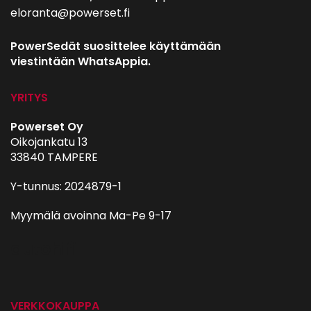
eloranta@powerset.fi
PowerSedät suosittelee käyttämään
viestintään WhatsAppia.
YRITYS
Powerset Oy
Oikojankatu 13
33840 TAMPERE
Y-tunnus: 2024879-1
Myymälä avoinna Ma-Pe 9-17
autohifi
VERKKOKAUPPA