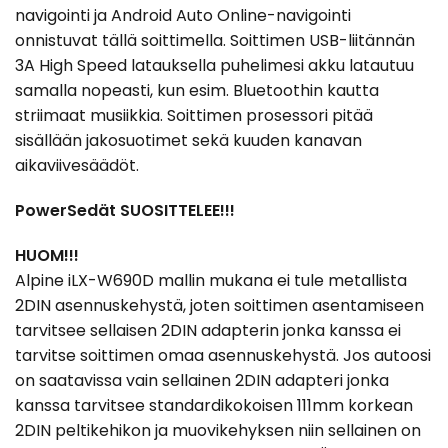
navigointi ja Android Auto Online-navigointi
onnistuvat tällä soittimella. Soittimen USB-liitännän
3A High Speed latauksella puhelimesi akku latautuu
samalla nopeasti, kun esim. Bluetoothin kautta
striimaat musiikkia. Soittimen prosessori pitää
sisällään jakosuotimet sekä kuuden kanavan
aikaviivesäädöt.
PowerSedät SUOSITTELEE!!!
HUOM!!!
Alpine iLX-W690D mallin mukana ei tule metallista
2DIN asennuskehystä, joten soittimen asentamiseen
tarvitsee sellaisen 2DIN adapterin jonka kanssa ei
tarvitse soittimen omaa asennuskehystä. Jos autoosi
on saatavissa vain sellainen 2DIN adapteri jonka
kanssa tarvitsee standardikokoisen 111mm korkean
2DIN peltikehikon ja muovikehyksen niin sellainen on