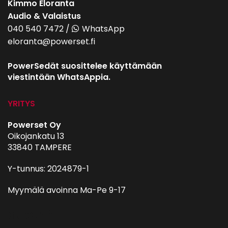
Kimmo Eloranta
Audio & Valaistus
040 540 7472
/
WhatsApp
eloranta@powerset.fi
PowerSedät suosittelee käyttämään
viestintään WhatsAppia.
YRITYS
Powerset Oy
Oikojankatu 13
33840 TAMPERE
Y-tunnus: 2024879-1
Myymälä avoinna Ma-Pe 9-17
autohifi