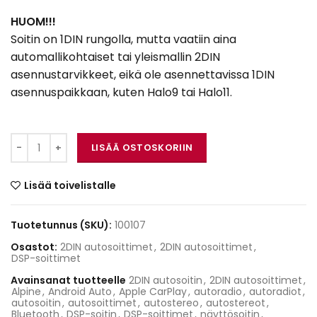
HUOM!!!
Soitin on 1DIN rungolla, mutta vaatiin aina
automallikohtaiset tai yleismallin 2DIN
asennustarvikkeet, eikä ole asennettavissa 1DIN
asennuspaikkaan, kuten Halo9 tai Halo11.
Alpine iLX-705D määrä
LISÄÄ OSTOSKORIIN
Lisää toivelistalle
Tuotetunnus (SKU):
100107
Osastot:
2DIN autosoittimet
,
2DIN autosoittimet
,
DSP-soittimet
Avainsanat tuotteelle
2DIN autosoitin
,
2DIN autosoittimet
,
Alpine
,
Android Auto
,
Apple CarPlay
,
autoradio
,
autoradiot
,
autosoitin
,
autosoittimet
,
autostereo
,
autostereot
,
Bluetooth
,
DSP-soitin
,
DSP-soittimet
,
näyttösoitin
,