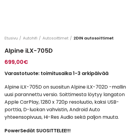
Etusivu
Autohifi
Autosoittimet
2DIN autosoittimet
Alpine iLX-705D
699,00
€
Varastotuote: toimitusaika 1-3 arkipäivää
Alpine iLX-705D on suositun Alpine iLX-702D -mallin
uusi parannettu versio. Soittimesta löytyy langaton
Apple CarPlay, 1280 x 720p resoluutio, kaksi USB-
porttia, D-luokan vahvistin, Android Auto
yhteensopivuus, Hi-Res Audio sekä paljon muuta.
PowerSedät SUOSITTELEE!!!