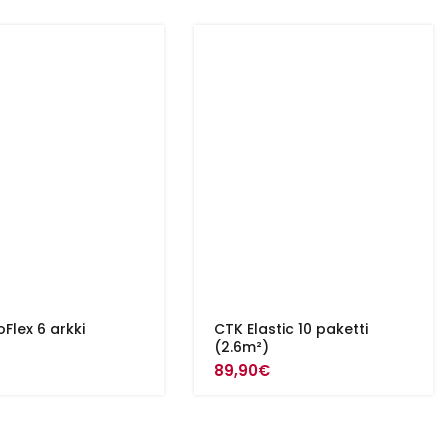
oFlex 6 arkki
CTK Elastic 10 paketti
)
(2.6m²)
89,90
€