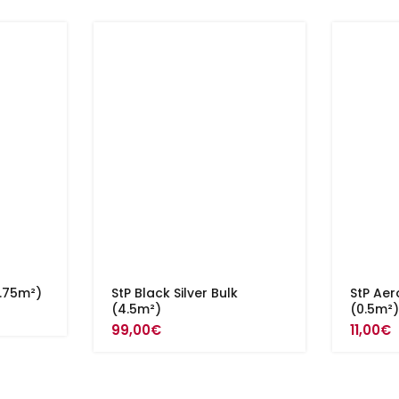
3.75m²)
StP Black Silver Bulk
StP Aer
(4.5m²)
(0.5m²
99,00
€
11,00
€