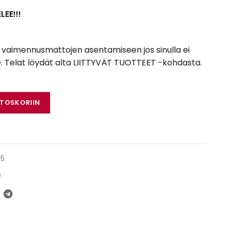
EE!!!
a vaimennusmattojen asentamiseen jos sinulla ei
e. Telat löydät alta LIITTYVÄT TUOTTEET -kohdasta.
²) määrä
STOSKORIIN
15
s