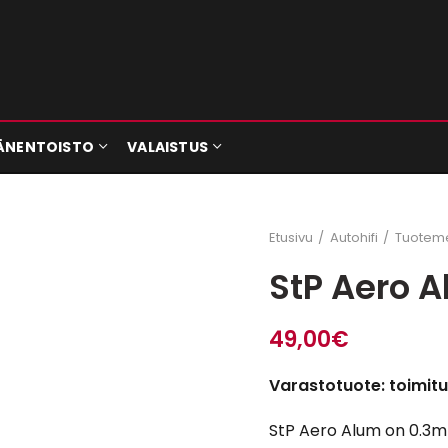
ÄNENTOISTO
VALAISTUS
Etusivu
Autohifi
Tuoteme
StP Aero A
49,00
€
Varastotuote: toimitu
StP Aero Alum on 0.3mm