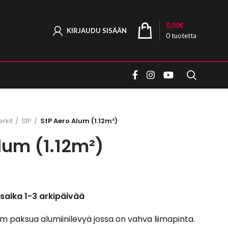
0,00
€
KIRJAUDU SISÄÄN
0
tuotetta
rkit
StP
StP Aero Alum (1.12m²)
lum (1.12m²)
saika 1-3 arkipäivää
 paksua alumiinilevyä jossa on vahva liimapinta.