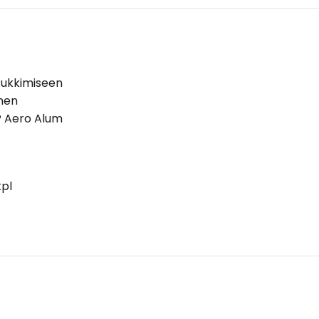
 tukkimiseen
inen
P Aero Alum
kpl