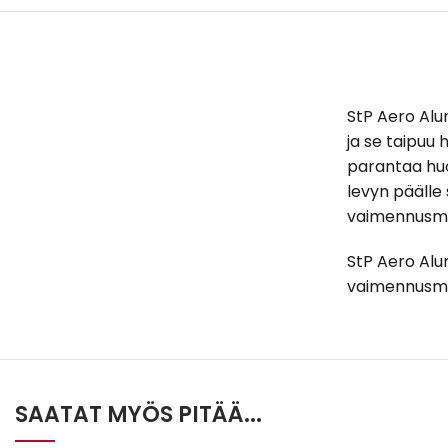
StP Aero Alu
ja se taipuu 
parantaa huo
levyn päälle
vaimennusm
StP Aero Alu
vaimennusma
SAATAT MYÖS PITÄÄ...