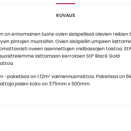
KUVAUS
m on erinomainen tuote ovien sisäpellissä olevien reikien
hyvin pintojen muotoihin. Ovien sisäpellin umpeen laittam
mattavasti oveen asennettujen midbassojen toistoa. St
 suosittelemme laittamaan kerroksen StP Black Gold
attoa.
m -paketissa on 1.12m² vaimennusmattoa. Paketissa on 6
ttoja joiden koko on 375mm x 500mm.