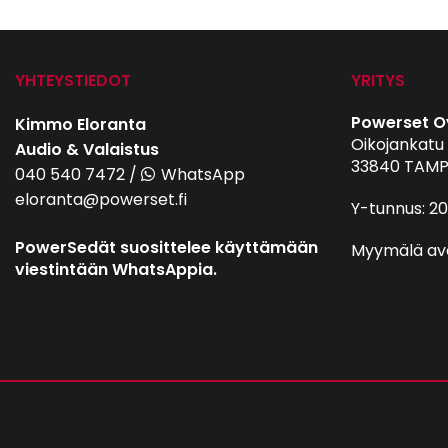
YHTEYSTIEDOT
YRITYS
Powerset O
Kimmo Eloranta
Oikojankatu 
Audio & Valaistus
33840 TAMP
040 540 7472
/
WhatsApp
eloranta@powerset.fi
Y-tunnus: 2
PowerSedät suosittelee käyttämään
Myymälä av
viestintään WhatsAppia.
autohifi