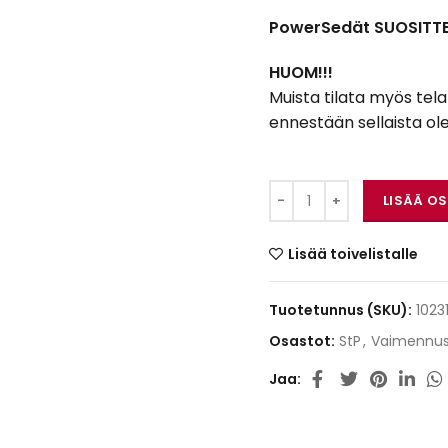
PowerSedät SUOSITTEL
HUOM!!!
Muista tilata myös tel
ennestään sellaista ol
StP Aero Alum (1.12m
LISÄÄ O
Lisää toivelistalle
Tuotetunnus (SKU):
1023
Osastot:
StP
,
Vaimennu
Jaa