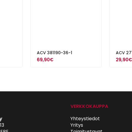
ACV 381190-36-1
ACV 27
69,90
€
29,90
VERKKOKAUPPA
y
Yhteystiedot
13
Yritys
ERE
Toimitustavat