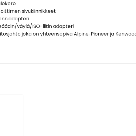
alokero
soittimen sivukiinnikkeet
enniadapteri
säädin/väylä/ISO-liitin adapteri
iitosjohto joka on yhteensopiva Alpine, Pioneer ja Kenwoo