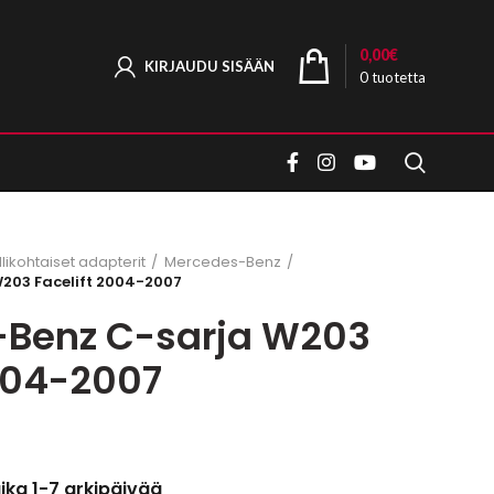
0,00
€
KIRJAUDU SISÄÄN
0
tuotetta
ikohtaiset adapterit
Mercedes-Benz
203 Facelift 2004-2007
Benz C-sarja W203
2004-2007
aika 1-7 arkipäivää