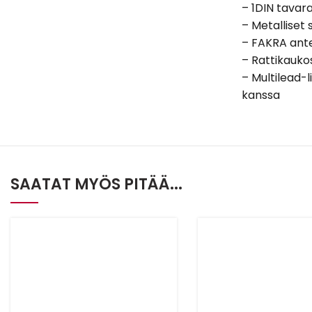
– 1DIN tavar
– Metalliset 
– FAKRA ant
– Rattikauko
– Multilead-l
kanssa
SAATAT MYÖS PITÄÄ...