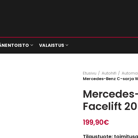
ÄNENTOISTO
VALAISTUS
Etusivu
Autohifi
Automall
Mercedes-Benz C-sarja W
Mercedes-
Facelift 
199,90
€
Tilaustuote: toimitus