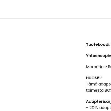
Tuotekoodi:
Yhteensopiv
Mercedes-Be
HUOM!!!
Tämä adapter
toimesta BO
Adapterisarj
– 2DIN adapt