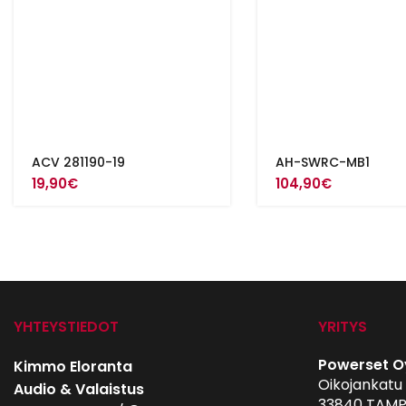
ACV 281190-19
AH-SWRC-MB1
19,90
€
104,90
€
YHTEYSTIEDOT
YRITYS
Powerset O
Kimmo Eloranta
Oikojankatu 
Audio & Valaistus
33840 TAMP