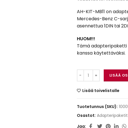
AH-KIT-MB11 on adapter
Mercedes-Benz C-sarja
asennettua 1DIN tai 2DI
HUOM!!!
Tämä adapteripaketti s
kanssa käytettäväksi.
Mercedes-Benz C-sar
LISÄÄ O
Lisää toivelistalle
Tuotetunnus (SKU):
1000
Osastot:
Adapteripaketit
Jaa