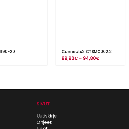
1190-20
Connects2 CTSMC002.2
Hintaluokka:
€
89,90
€
–
94,80
€
89,90€
-
94,80€
SIVUT
Uutiskirje
Ohjeet
Linkit