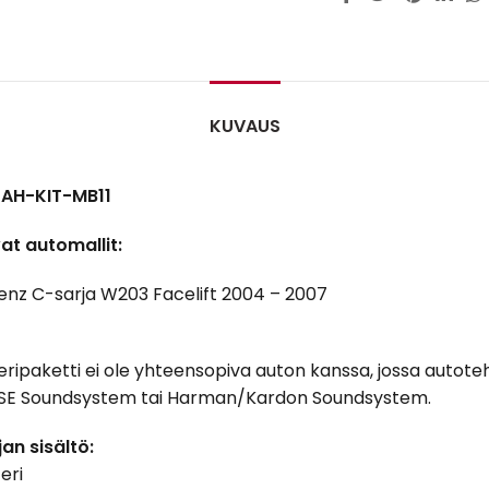
KUVAUS
 AH-KIT-MB11
at automallit:
nz C-sarja W203 Facelift 2004 – 2007
ipaketti ei ole yhteensopiva auton kanssa, jossa autot
SE Soundsystem tai Harman/Kardon Soundsystem.
an sisältö:
eri