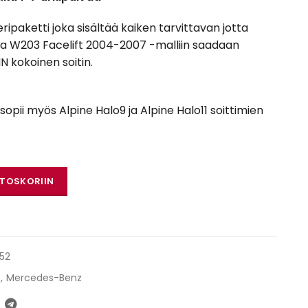
ipaketti joka sisältää kaiken tarvittavan jotta
 W203 Facelift 2004-2007 -malliin saadaan
N kokoinen soitin.
opii myös Alpine Halo9 ja Alpine Halo11 soittimien
ja W203 Facelift 2004-2007 määrä
STOSKORIIN
52
,
Mercedes-Benz