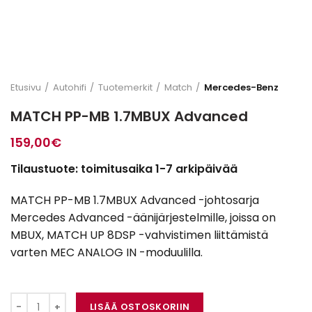
Etusivu
Autohifi
Tuotemerkit
Match
Mercedes-Benz
MATCH PP-MB 1.7MBUX Advanced
159,00
€
Tilaustuote: toimitusaika 1-7 arkipäivää
MATCH PP-MB 1.7MBUX Advanced -johtosarja
Mercedes Advanced -äänijärjestelmille, joissa on
MBUX, MATCH UP 8DSP -vahvistimen liittämistä
varten MEC ANALOG IN -moduulilla.
MATCH PP-MB 1.7MBUX Advanced määrä
LISÄÄ OSTOSKORIIN