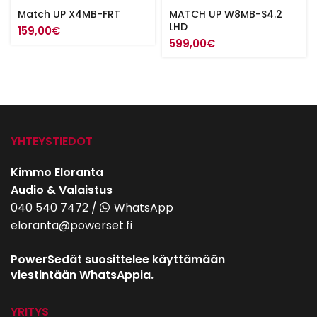
Match UP X4MB-FRT
MATCH UP W8MB-S4.2
LHD
159,00
€
599,00
€
YHTEYSTIEDOT
Kimmo Eloranta
Audio & Valaistus
040 540 7472
/
WhatsApp
eloranta@powerset.fi
PowerSedät suosittelee käyttämään
viestintään WhatsAppia.
YRITYS