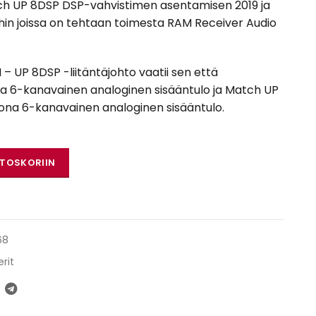
ch UP 8DSP DSP-vahvistimen asentamisen 2019 ja
in joissa on tehtaan toimesta RAM Receiver Audio
UP 8DSP -liitäntäjohto vaatii sen että
va 6-kanavainen analoginen sisääntulo ja Match UP
iona 6-kanavainen analoginen sisääntulo.
 - UP 8DSP määrä
STOSKORIIN
68
rit