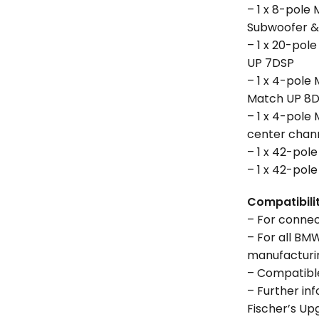
– 1 x 8-pole
Subwoofer &
– 1 x 20-pol
UP 7DSP
– 1 x 4-pole 
Match UP 8
– 1 x 4-pole
center chan
– 1 x 42-po
– 1 x 42-po
Compatibili
– For conne
– For all BM
manufacturin
– Compatibl
– Further in
Fischer’s Up