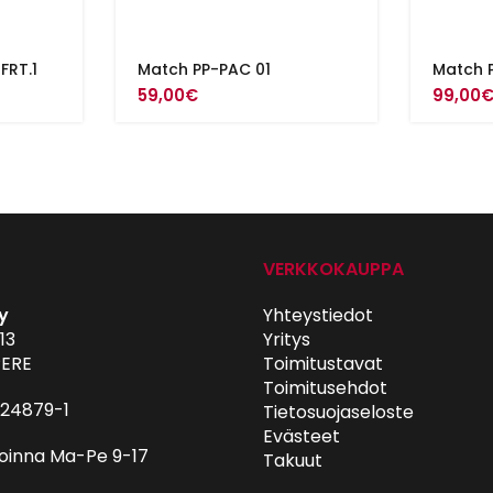
RT.1
Match PP-PAC 01
Match 
59,00
€
99,00
VERKKOKAUPPA
y
Yhteystiedot
13
Yritys
ERE
Toimitustavat
Toimitusehdot
024879-1
Tietosuojaseloste
Evästeet
oinna Ma-Pe 9-17
Takuut