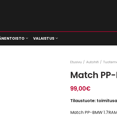
ÄNENTOISTO
VALAISTUS
Etusivu
Autohifi
Tuoteme
Match PP-
99,00
€
Tilaustuote: toimitus
Match PP-BMW 1.7RAM –