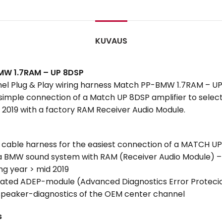
KUVAUS
MW 1.7RAM – UP 8DSP
el Plug & Play wiring harness Match PP-BMW 1.7RAM – U
simple connection of a Match UP 8DSP amplifier to sele
2019 with a factory RAM Receiver Audio Module.
y cable harness for the easiest connection of a MATCH U
 a BMW sound system with RAM (Receiver Audio Module) –
g year > mid 2019
rated ADEP-module (Advanced Diagnostics Error Protecio
speaker-diagnostics of the OEM center channel
s