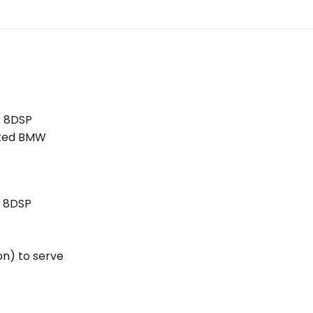
P 8DSP
cted BMW
P 8DSP
n) to serve