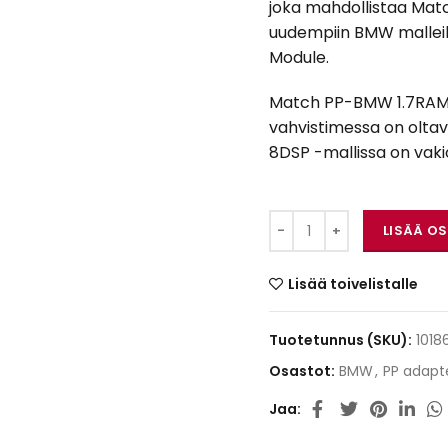
joka mahdollistaa Mat
uudempiin BMW malleih
Module.
Match PP-BMW 1.7RAM – 
vahvistimessa on olta
8DSP -mallissa on vak
Match PP-BMW 1.7RAM
LISÄÄ O
Lisää toivelistalle
Tuotetunnus (SKU):
1018
Osastot:
BMW
,
PP adapte
Jaa