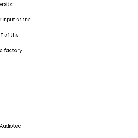
rsitz-
 input of the
F of the
e factory
 Audiotec