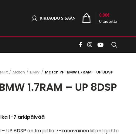
0,00
€
KIRJAUDU SISÄÄN
0
tuotetta
rkit
Match
BMW
Match PP-BMW 1.7RAM – UP 8DSP
BMW 1.7RAM – UP 8DSP
aika 1-7 arkipäivää
 UP 8DSP on 1m pitkä 7-kanavainen liitäntäjohto