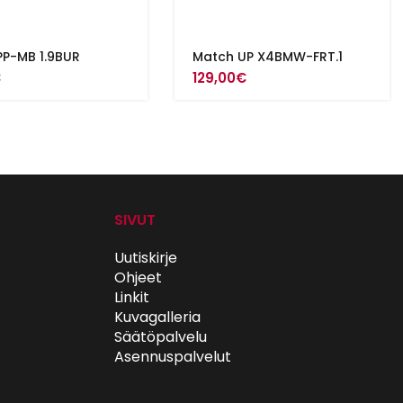
PP-MB 1.9BUR
Match UP X4BMW-FRT.1
€
129,00
€
SIVUT
Uutiskirje
Ohjeet
Linkit
Kuvagalleria
Säätöpalvelu
Asennuspalvelut