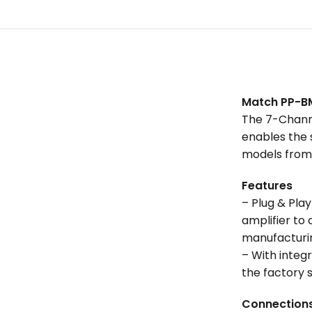
Match PP-B
The 7-Chann
enables the 
models from 
Features
– Plug & Pla
amplifier to
manufacturin
– With integ
the factory 
Connection