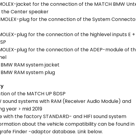
 MOLEX-jacket for the connection of the MATCH BMW Unte
 the Center speaker
e MOLEX-plug for the connection of the System Connector
MOLEX-plug for the connection of the highlevel inputs E + 
DSP
 MOLEX-plug for the connection of the ADEP-module of th
nel
le BMW RAM system jacket
le BMW RAM system plug
ty
ction of the MATCH UP 8DSP
W sound systems with RAM (Receiver Audio Module) and
g year > mid 2019
e with the factory STANDARD- and HIFI sound system
formation about the vehicle compatibility can be found in
grafe Finder -adaptor database. Link below.