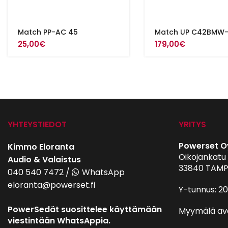
Match PP-AC 45
Match UP C42BMW-F
25,00
€
179,00
€
YHTEYSTIEDOT
YRITYS
Powerset O
Kimmo Eloranta
Oikojankatu 
Audio & Valaistus
33840 TAMP
040 540 7472
/
WhatsApp
eloranta@powerset.fi
Y-tunnus: 2
PowerSedät suosittelee käyttämään
Myymälä av
viestintään WhatsAppia.