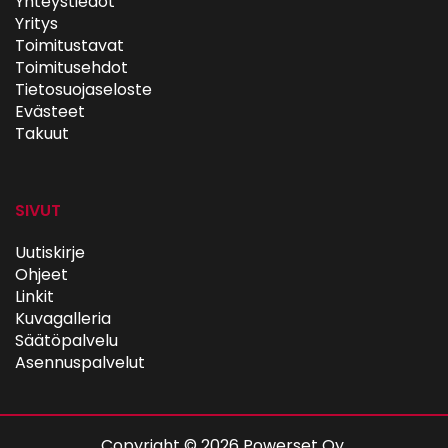
Yhteystiedot
Yritys
Toimitustavat
Toimitusehdot
Tietosuojaseloste
Evästeet
Takuut
SIVUT
Uutiskirje
Ohjeet
Linkit
Kuvagalleria
Säätöpalvelu
Asennuspalvelut
Copyright © 2026 Powerset Oy.