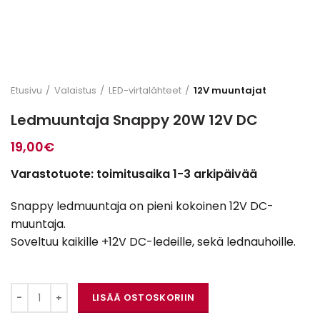
Etusivu
Valaistus
LED-virtalähteet
12V muuntajat
Ledmuuntaja Snappy 20W 12V DC
19,00
€
Varastotuote: toimitusaika 1-3 arkipäivää
Snappy ledmuuntaja on pieni kokoinen 12V DC-
muuntaja.
Soveltuu kaikille +12V DC-ledeille, sekä lednauhoille.
Ledmuuntaja Snappy 20W 12V DC määrä
LISÄÄ OSTOSKORIIN