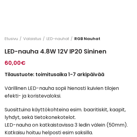
Etusivu
Valaistus
LED-nauhat
RGB Nauhat
LED-nauha 4.8W 12V IP20 Sininen
60,00
€
Tilaustuote: toimitusaika 1-7 arkipäivää
Värillinen LED-nauha sopii hienosti kuivien tilojen
efekti- ja koristevaloksi.
Suosittuina käyttökohteina esim. baaritiskit, kaapit,
lyhdyt, sekä tietokonekotelot.
LED-nauha on katkaistavissa 3 ledin välein (50mm).
Katkaisu hoituu helposti esim saksilla.