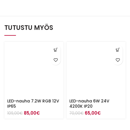
TUTUSTU MYÖS
LED-nauha 7.2W RGB 12V
LED-nauha 6W 24V
IP65
4200K IP20
Alkuperäinen
Nykyinen
Alkuperäinen
Nykyinen
85,00
€
65,00
€
109,00
€
70,00
€
hinta
hinta
hinta
hinta
oli:
on:
oli:
on:
109,00€.
85,00€.
70,00€.
65,00€.