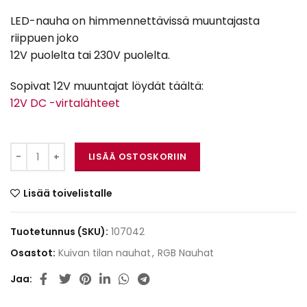
LED-nauha on himmennettävissä muuntajasta
riippuen joko
12V puolelta tai 230V puolelta.
Sopivat 12V muuntajat löydät täältä:
12V DC -virtalähteet
LED-nauha 4.8W 12V IP20 Sininen määrä
LISÄÄ OSTOSKORIIN
Lisää toivelistalle
Tuotetunnus (SKU):
107042
Osastot:
Kuivan tilan nauhat
,
RGB Nauhat
Jaa