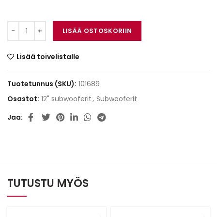
Helix IK W12-SVC2 määrä
LISÄÄ OSTOSKORIIN
Lisää toivelistalle
Tuotetunnus (SKU):
101689
Osastot:
12" subwooferit
,
Subwooferit
Jaa
TUTUSTU MYÖS