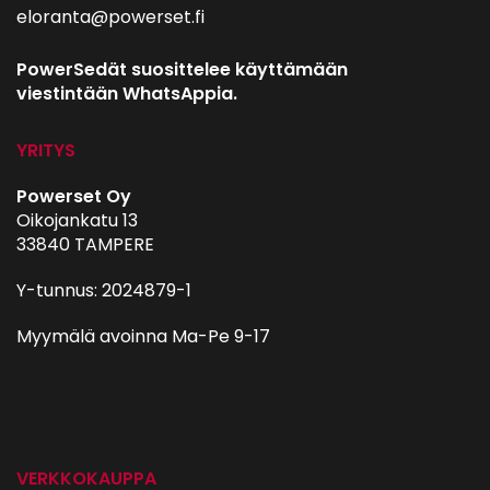
eloranta@powerset.fi
PowerSedät suosittelee käyttämään
viestintään WhatsAppia.
YRITYS
Powerset Oy
Oikojankatu 13
33840 TAMPERE
Y-tunnus: 2024879-1
Myymälä avoinna Ma-Pe 9-17
autohifi
VERKKOKAUPPA