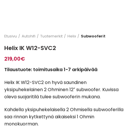
Etusivu
Autohifi
Tuotemerkit
Helix
Subwooferit
Helix IK W12-SVC2
219,00
€
Tilaustuote: toimitusaika 1-7 arkipäivää
Helix IK W12-SVC2 on hyvä saundinen
yksipuhekelainen 2 Ohminen 12″ subwoofer. Kuvissa
oleva suojaritilä tulee subwooferin mukana.
Kahdella yksipuhekelaisella 2 Ohmisella subwooferilla
saa rinnan kytkettynä aikaiseksi 1 Ohmin
monokuorman.