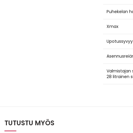
Puhekelan ha
Xmax
Upotussyvyy
Asennusreiän
Valmistajan 
28 litrainen 
TUTUSTU MYÖS