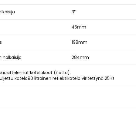
lkaisija
3″
45mm
s
198mm
 halkaisija
284mm
suosittelemat kotelokoot (netto):
suljettu kotelo90 litrainen refleksikotelo viritettynä 25Hz