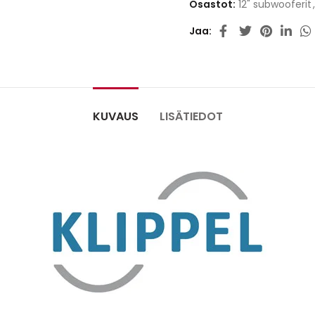
Osastot:
12" subwooferit
,
Jaa
KUVAUS
LISÄTIEDOT