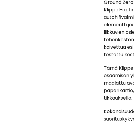
Ground Zero
Klippel-opti
autohifivalmi
elementti jou
liikkuvien os
tehonkeston.
kaivettua es
testattu kes
Tämä Klippel
osaamisen yh
maalattu avo
paperikartio,
tikkauksella.
Kokonaisuuden
suorituskykyä