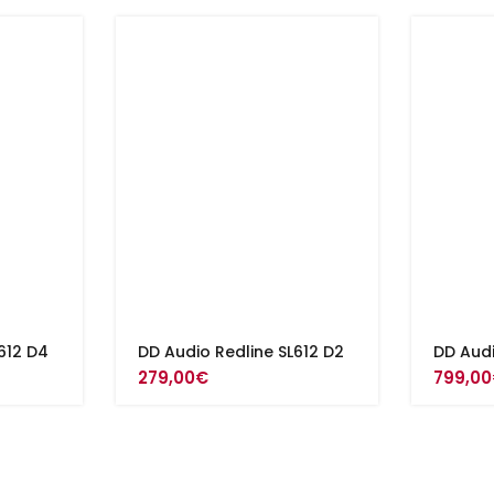
612 D4
DD Audio Redline SL612 D2
DD Audi
279,00
€
799,00