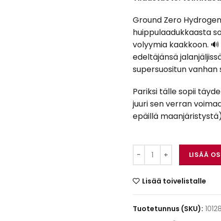
Ground Zero Hydrogen G
huippulaadukkaasta so
volyymia kaakkoon. 🔊
edeltäjänsä jalanjälji
supersuositun vanhan s
Pariksi tälle sopii täyde
juuri sen verran voimaa
epäillä maanjäristystä)
Ground Zero Hydrog
LISÄÄ O
Lisää toivelistalle
Tuotetunnus (SKU):
1012