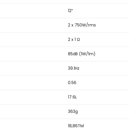
12″
2 x 750W/rms
2 x 1 Ω
85dB (1W/1m)
39.1Hz
0.56
17.6L
363g
18,86TM