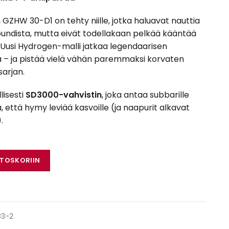
ZHW 30-D1 on tehty niille, jotka haluavat nauttia
undista, mutta eivät todellakaan pelkää kääntää
 Uusi Hydrogen-malli jatkaa legendaarisen
ssä – ja pistää vielä vähän paremmaksi korvaten
arjan.
llisesti
SD3000-vahvistin
, joka antaa subbarille
, että hymy leviää kasvoille (ja naapurit alkavat
.
en GZHW 30-D1 määrä
STOSKORIIN
83-2