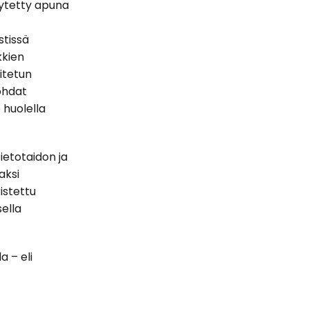
ytetty apuna
stissä
kkien
oitetun
ohdat
 huolella
ietotaidon ja
aksi
istettu
sella
a – eli