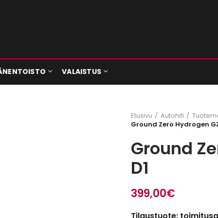
ÄNENTOISTO
VALAISTUS
Etusivu
Autohifi
Tuoteme
Ground Zero Hydrogen G
Ground Ze
D1
399,00
€
Tilaustuote: toimitus