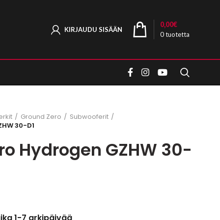
0,00
€
KIRJAUDU SISÄÄN
0
tuotetta
rkit
Ground Zero
Subwooferit
ZHW 30-D1
ro Hydrogen GZHW 30-
aika 1-7 arkipäivää