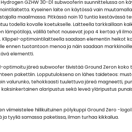
 Hydrogen GZHW 30-D1 subwooferin suunnittelussa on kä
mointilaitetta. Kyseinen laite on käytössä vain muutamalla
stajalla maailmassa. Pitkässä noin 10 tuntia kestävässä te
tuu todella kovalle koetukselle. Laitteella tarkkaillaan kai
ien lämpötiloja, välillä tehot nousevat jopa 4 kertaa yli ilm
 Klippel-optimointilaitteella saadaan elementin heikot k
ille ennen tuotantoon menoa ja näin saadaan markkinoille
tävä elementti.
-optimoitu järeä subwoofer tiivistää Ground Zeron koko t
teen pakettiin. Lopputuloksena on lähes taideteos: must
in valurunko, tehokkaasti tuulettuva järeä magneetti, pur
 kaksinkertainen alaripustus sekä leveä yläripustus punai
 viimeistelee hiilikuituinen pölykuppi Ground Zero -logoll
 ja tyyliä samassa paketissa, ilman turhaa kikkailua.