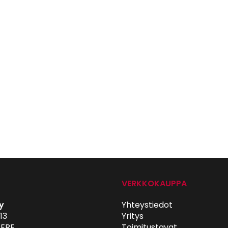
VERKKOKAUPPA
y
Yhteystiedot
13
Yritys
ERE
Toimitustavat