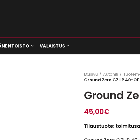
ÄNENTOISTO
VALAISTUS
Etusivu
Autohifi
Tuoteme
Ground Zero GZHP 40-OE
Ground Ze
45,00
€
Tilaustuote: toimitus