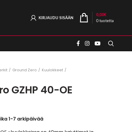
0,00
€
KIRJAUDU SISÄÄN
0
tuotetta
rkit
Ground Zero
Kuulokkeet
ro GZHP 40-OE
aika 1-7 arkipäivää