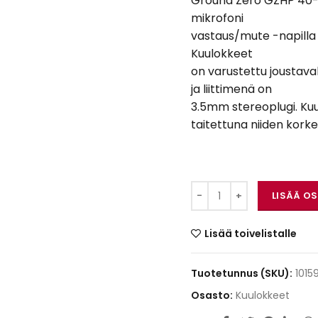
Ground Zero GZHP 40-
mikrofoni
vastaus/mute -napilla 
Kuulokkeet
on varustettu joustavall
ja liittimenä on
3.5mm stereoplugi. Ku
taitettuna niiden kor
Ground Zero GZHP 4
LISÄÄ O
Lisää toivelistalle
Tuotetunnus (SKU):
1015
Osasto:
Kuulokkeet