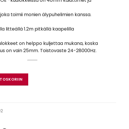
OE -kuulokkeissa on 40mm kaiuttimet ja
joka toimii monien älypuhelimien kanssa.
a litteällä 1.2m pitkällä kaapelilla
ulokkeet on helppo kuljettaa mukana, koska
keus on vain 25mm. Toistovaste 24-28000Hz.
0-OE määrä
STOSKORIIN
92