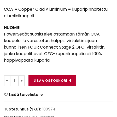
CCA = Copper Clad Aluminium = kuparipinnoitettu
alumiinikaapeli
HUOM!!!
PowerSedät suosittelee ostamaan tämän CCA-
kaapeleilla varustetun halppis virtakitin sijaan
kunnollisen FOUR Connect Stage 2 OFC-virtakitin,
jonka kaapelit ovat OFC-kuparikaapelia eli 100%
happivapaata kuparia.
FOUR Connect 4-PKIT10 määrä
LISÄÄ OSTOSKORIIN
Lisää toivelistalle
Tuotetunnus (SKU):
100974