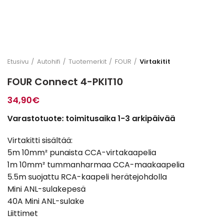
Etusivu
Autohifi
Tuotemerkit
FOUR
Virtakitit
FOUR Connect 4-PKIT10
34,90
€
Varastotuote: toimitusaika 1-3 arkipäivää
Virtakitti sisältää:
5m 10mm² punaista CCA-virtakaapelia
1m 10mm² tummanharmaa CCA-maakaapelia
5.5m suojattu RCA-kaapeli herätejohdolla
Mini ANL-sulakepesä
40A Mini ANL-sulake
Liittimet