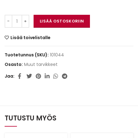
FOUR Connect 4-600353 Hook Side määrä
LISÄÄ OSTOSKORIIN
Lisää toivelistalle
Tuotetunnus (SKU):
101044
Osasto:
Muut tarvikkeet
Jaa
TUTUSTU MYÖS