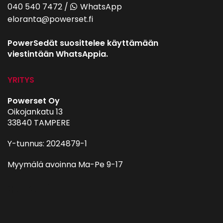
040 540 7472
/
WhatsApp
eloranta@powerset.fi
PowerSedät suosittelee käyttämään
viestintään WhatsAppia.
YRITYS
Powerset Oy
Oikojankatu 13
33840 TAMPERE
Y-tunnus: 2024879-1
Myymälä avoinna Ma-Pe 9-17
autohifi