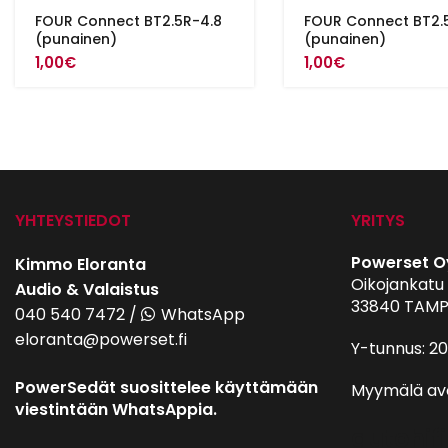
FOUR Connect BT2.5R-4.8
FOUR Connect BT2.
(punainen)
(punainen)
1,00
€
1,00
€
YHTEYSTIEDOT
YRITYS
Powerset O
Kimmo Eloranta
Oikojankatu 
Audio & Valaistus
33840 TAMP
040 540 7472
/
WhatsApp
eloranta@powerset.fi
Y-tunnus: 2
PowerSedät suosittelee käyttämään
Myymälä av
viestintään WhatsAppia.
autohifi