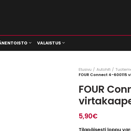
ÄNENTOISTO
VALAISTUS
Etusivu
Autohifi
Tuoteme
FOUR Connect 4-600115 vi
FOUR Conn
virtakaape
5,90
€
Tilapäisesti loppu var