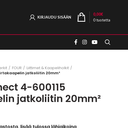
0,00
€
KIRJAUDU SISÄÄN
0
tuotetta
rkit
FOUR
Liittimet & Kaapeliholkit
rtakaapelin jatkoliitin 20mm²
ect 4-600115
lin jatkoliitin 20mm²
astosta, lisää tulossa lähiaikoina