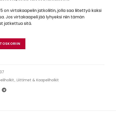
 virtakaapelin jatkoliitin, jolla saa liitettyä kaksi
a. Jos virtakaapeli jää lyhyeksi niin tämän
at jatkettua sitä.
5 virtakaapelin jatkoliitin 20mm² määrä
STOSKORIIN
37
eliholkit
,
Liittimet & Kaapeliholkit