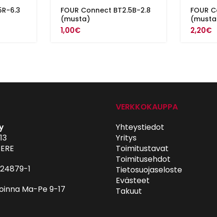
5R-6.3
FOUR Connect BT2.5B-2.8
FOUR C
(musta)
(musta
1,00
€
2,20
€
VERKKOKAUPPA
y
Yhteystiedot
13
Yritys
ERE
Toimitustavat
Toimitusehdot
024879-1
Tietosuojaseloste
Evästeet
oinna Ma-Pe 9-17
Takuut