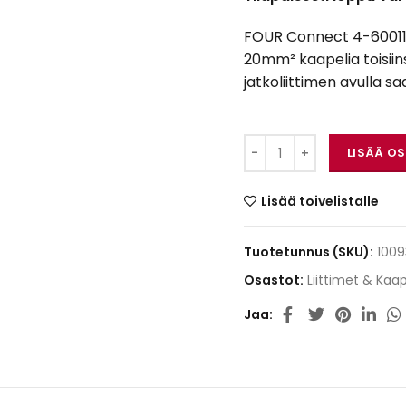
FOUR Connect 4-600115 on
20mm² kaapelia toisiins
jatkoliittimen avulla sa
FOUR Connect 4-60011
LISÄÄ O
Lisää toivelistalle
Tuotetunnus (SKU):
1009
Osastot:
Liittimet & Kaap
Jaa