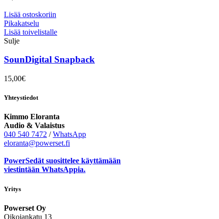
Lisää ostoskoriin
Pikakatselu
Lisää toivelistalle
Sulje
SounDigital Snapback
15,00
€
Yhteystiedot
Kimmo Eloranta
Audio & Valaistus
040 540 7472
/
WhatsApp
eloranta@powerset.fi
PowerSedät suosittelee käyttämään
viestintään WhatsAppia.
Yritys
Powerset Oy
Oikojankatu 13