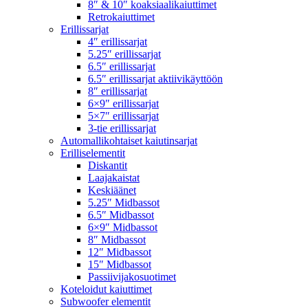
8″ & 10″ koaksiaalikaiuttimet
Retrokaiuttimet
Erillissarjat
4″ erillissarjat
5.25″ erillissarjat
6.5″ erillissarjat
6.5″ erillissarjat aktiivikäyttöön
8″ erillissarjat
6×9″ erillissarjat
5×7″ erillissarjat
3-tie erillissarjat
Automallikohtaiset kaiutinsarjat
Erilliselementit
Diskantit
Laajakaistat
Keskiäänet
5.25″ Midbassot
6.5″ Midbassot
6×9″ Midbassot
8″ Midbassot
12″ Midbassot
15″ Midbassot
Passiivijakosuotimet
Koteloidut kaiuttimet
Subwoofer elementit