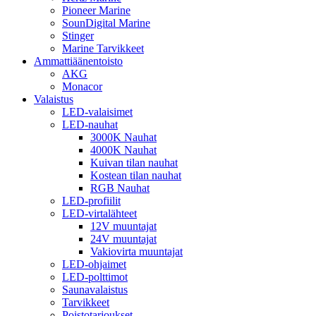
Pioneer Marine
SounDigital Marine
Stinger
Marine Tarvikkeet
Ammattiäänentoisto
AKG
Monacor
Valaistus
LED-valaisimet
LED-nauhat
3000K Nauhat
4000K Nauhat
Kuivan tilan nauhat
Kostean tilan nauhat
RGB Nauhat
LED-profiilit
LED-virtalähteet
12V muuntajat
24V muuntajat
Vakiovirta muuntajat
LED-ohjaimet
LED-polttimot
Saunavalaistus
Tarvikkeet
Poistotarjoukset