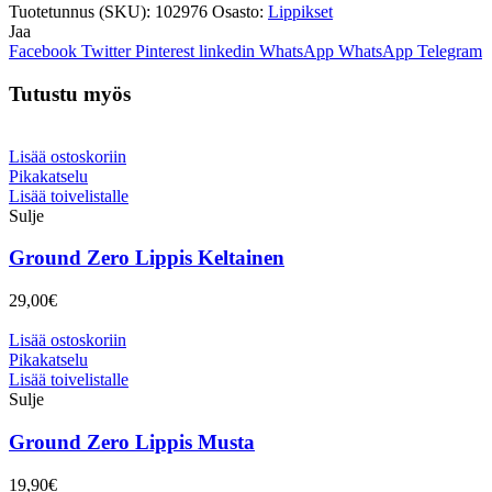
Tuotetunnus (SKU):
102976
Osasto:
Lippikset
Jaa
Facebook
Twitter
Pinterest
linkedin
WhatsApp
WhatsApp
Telegram
Tutustu myös
Lisää ostoskoriin
Pikakatselu
Lisää toivelistalle
Sulje
Ground Zero Lippis Keltainen
29,00
€
Lisää ostoskoriin
Pikakatselu
Lisää toivelistalle
Sulje
Ground Zero Lippis Musta
19,90
€