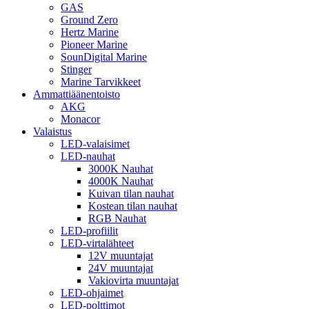
GAS
Ground Zero
Hertz Marine
Pioneer Marine
SounDigital Marine
Stinger
Marine Tarvikkeet
Ammattiäänentoisto
AKG
Monacor
Valaistus
LED-valaisimet
LED-nauhat
3000K Nauhat
4000K Nauhat
Kuivan tilan nauhat
Kostean tilan nauhat
RGB Nauhat
LED-profiilit
LED-virtalähteet
12V muuntajat
24V muuntajat
Vakiovirta muuntajat
LED-ohjaimet
LED-polttimot