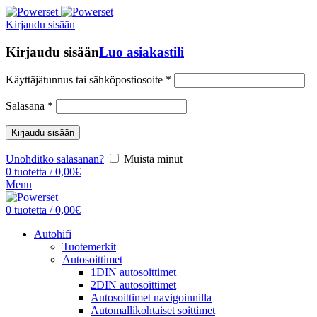
Kirjaudu sisään
Kirjaudu sisään
Luo asiakastili
Käyttäjätunnus tai sähköpostiosoite
*
Salasana
*
Kirjaudu sisään
Unohditko salasanan?
Muista minut
0
tuotetta
/
0,00
€
Menu
0
tuotetta
/
0,00
€
Autohifi
Tuotemerkit
Autosoittimet
1DIN autosoittimet
2DIN autosoittimet
Autosoittimet navigoinnilla
Automallikohtaiset soittimet