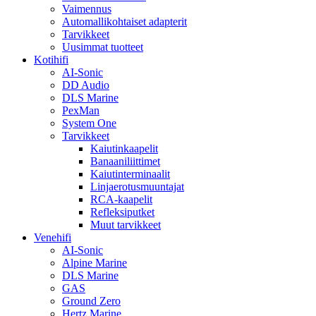
Vaimennus
Automallikohtaiset adapterit
Tarvikkeet
Uusimmat tuotteet
Kotihifi
AI-Sonic
DD Audio
DLS Marine
PexMan
System One
Tarvikkeet
Kaiutinkaapelit
Banaaniliittimet
Kaiutinterminaalit
Linjaerotusmuuntajat
RCA-kaapelit
Refleksiputket
Muut tarvikkeet
Venehifi
AI-Sonic
Alpine Marine
DLS Marine
GAS
Ground Zero
Hertz Marine