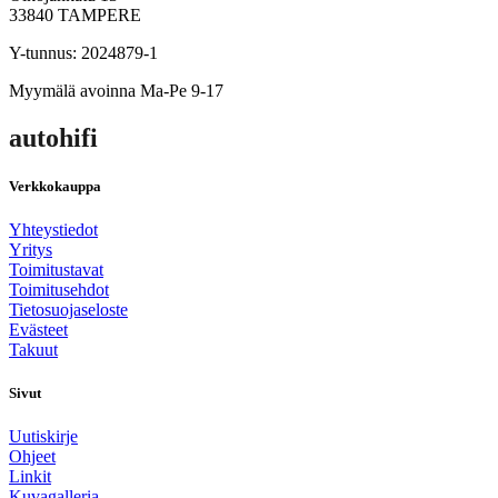
33840 TAMPERE
Y-tunnus: 2024879-1
Myymälä avoinna Ma-Pe 9-17
autohifi
Verkkokauppa
Yhteystiedot
Yritys
Toimitustavat
Toimitusehdot
Tietosuojaseloste
Evästeet
Takuut
Sivut
Uutiskirje
Ohjeet
Linkit
Kuvagalleria