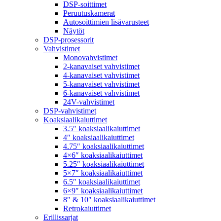
DSP-soittimet
Peruutuskamerat
Autosoittimien lisävarusteet
Näytöt
DSP-prosessorit
Vahvistimet
Monovahvistimet
2-kanavaiset vahvistimet
4-kanavaiset vahvistimet
5-kanavaiset vahvistimet
6-kanavaiset vahvistimet
24V-vahvistimet
DSP-vahvistimet
Koaksiaalikaiuttimet
3.5″ koaksiaalikaiuttimet
4″ koaksiaalikaiuttimet
4.75″ koaksiaalikaiuttimet
4×6″ koaksiaalikaiuttimet
5.25″ koaksiaalikaiuttimet
5×7″ koaksiaalikaiuttimet
6.5″ koaksiaalikaiuttimet
6×9″ koaksiaalikaiuttimet
8″ & 10″ koaksiaalikaiuttimet
Retrokaiuttimet
Erillissarjat