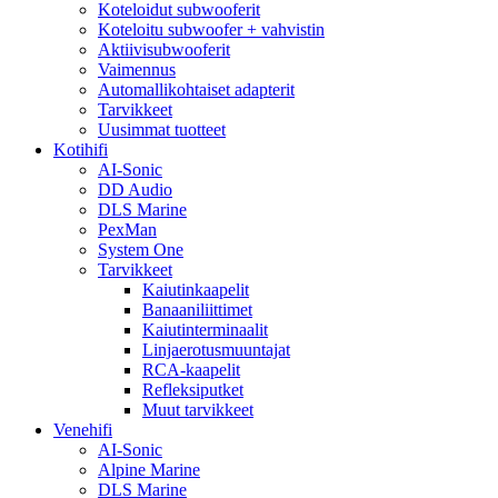
Koteloidut subwooferit
Koteloitu subwoofer + vahvistin
Aktiivisubwooferit
Vaimennus
Automallikohtaiset adapterit
Tarvikkeet
Uusimmat tuotteet
Kotihifi
AI-Sonic
DD Audio
DLS Marine
PexMan
System One
Tarvikkeet
Kaiutinkaapelit
Banaaniliittimet
Kaiutinterminaalit
Linjaerotusmuuntajat
RCA-kaapelit
Refleksiputket
Muut tarvikkeet
Venehifi
AI-Sonic
Alpine Marine
DLS Marine