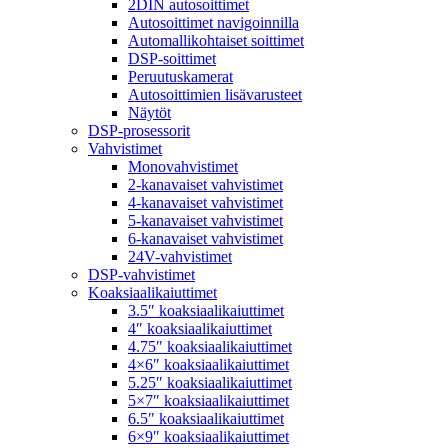
2DIN autosoittimet
Autosoittimet navigoinnilla
Automallikohtaiset soittimet
DSP-soittimet
Peruutuskamerat
Autosoittimien lisävarusteet
Näytöt
DSP-prosessorit
Vahvistimet
Monovahvistimet
2-kanavaiset vahvistimet
4-kanavaiset vahvistimet
5-kanavaiset vahvistimet
6-kanavaiset vahvistimet
24V-vahvistimet
DSP-vahvistimet
Koaksiaalikaiuttimet
3.5″ koaksiaalikaiuttimet
4″ koaksiaalikaiuttimet
4.75″ koaksiaalikaiuttimet
4×6″ koaksiaalikaiuttimet
5.25″ koaksiaalikaiuttimet
5×7″ koaksiaalikaiuttimet
6.5″ koaksiaalikaiuttimet
6×9″ koaksiaalikaiuttimet