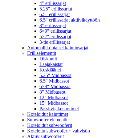
4″ erillissarjat
5.25″ erillissarjat
6.5″ erillissarjat
6.5″ erillissarjat aktiivikäyttöön
8″ erillissarjat
6×9″ erillissarjat
5×7″ erillissarjat
3-tie erillissarjat
Automallikohtaiset kaiutinsarjat
Erilliselementit
Diskantit
Laajakaistat
Keskiäänet
5.25″ Midbassot
6.5″ Midbassot
6×9″ Midbassot
8″ Midbassot
12″ Midbassot
15″ Midbassot
Passiivijakosuotimet
Koteloidut kaiuttimet
Subwoofer elementit
Koteloidut subwooferit
Koteloitu subwoofer + vahvistin
Aktiivisubwooferit