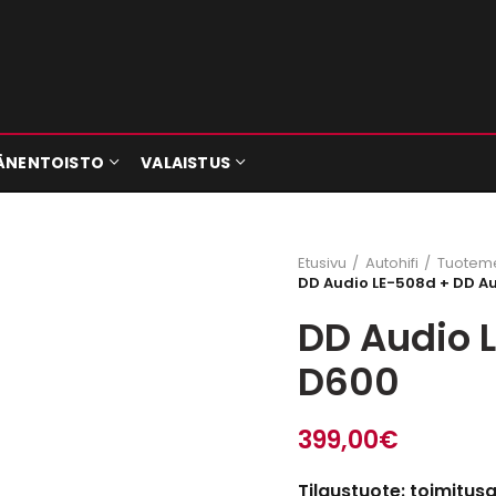
ÄNENTOISTO
VALAISTUS
Etusivu
Autohifi
Tuoteme
DD Audio LE-508d + DD A
DD Audio 
D600
399,00
€
Tilaustuote: toimitus