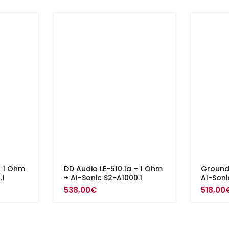
– 1 Ohm
DD Audio LE-510.1a – 1 Ohm
Ground 
.1
+ AI-Sonic S2-A1000.1
AI-Soni
538,00
€
518,00