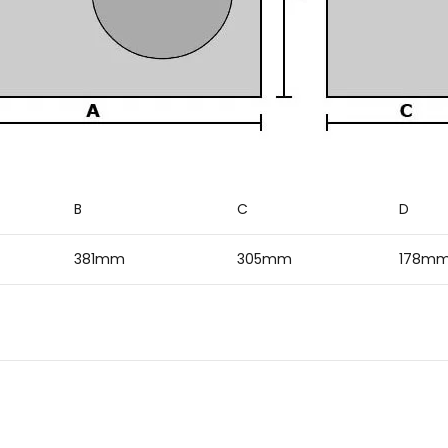
B
C
D
381mm
305mm
178m