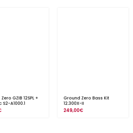
Zero GZIB 12SPL +
Ground Zero Bass Kit
c S2-A1000.1
12.300X-II
€
249,00
€