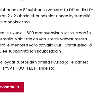
ubbarina on 8″ subbarilla varustettu DD Audio LE-
on 2 x 2 Ohmia eli puhekelat rinnan kytkemällä
min monokuorma.
lee DD Audio D600 monovahvistin, josta irtoaa 1 x
malla. Vahvistin on varustettu vahvistimesta
ärölle menosta varoittavalla CLIP -varoitusledillä.
lee subbarintason kaukosäädin.
öydät tuotteiden omilta sivuilta, joille pääset
LIITTYVÄT TUOTTEET -linkeistä.
DD Audio D600 määrä
STOSKORIIN