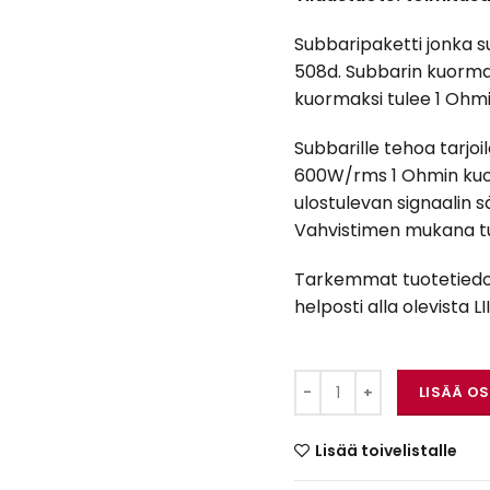
Subbaripaketti jonka s
508d. Subbarin kuorma 
kuormaksi tulee 1 Oh
Subbarille tehoa tarjoi
600W/rms 1 Ohmin kuor
ulostulevan signaalin s
Vahvistimen mukana tu
Tarkemmat tuotetiedot l
helposti alla olevista 
DD Audio LE-508d + 
LISÄÄ O
Lisää toivelistalle