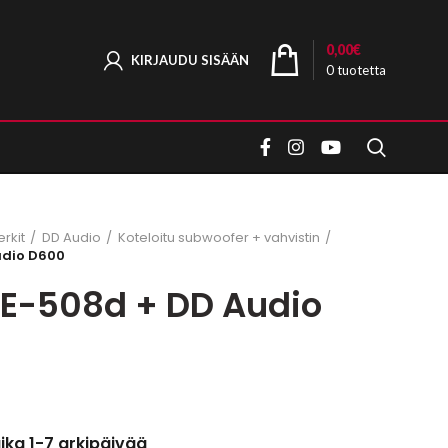
0,00
€
KIRJAUDU SISÄÄN
0
tuotetta
rkit
DD Audio
Koteloitu subwoofer + vahvistin
udio D600
LE-508d + DD Audio
aika 1-7 arkipäivää