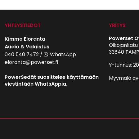
YHTEYSTIEDOT
YRITYS
Powerset O
Kimmo Eloranta
Oikojankatu 
Audio & Valaistus
33840 TAMP
040 540 7472
/
WhatsApp
eloranta@powerset.fi
Y-tunnus: 2
PowerSedät suosittelee käyttämään
Myymälä av
viestintään WhatsAppia.
autohifi