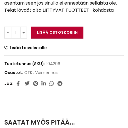
asentamiseen jos sinulla ei ennestään sellaista ole.
Telat löydät alta LIITTYVÄT TUOTTEET -kohdasta.
CTK WaveFix 15 (2,0m²) määrä
LISÄÄ OSTOSKORIIN
Lisää toivelistalle
Tuotetunnus (SKU):
104296
Osastot:
CTK
,
Vaimennus
Jaa
SAATAT MYÖS PITÄÄ...