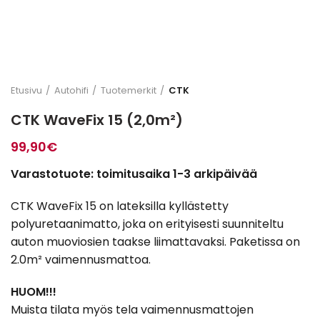
Etusivu
Autohifi
Tuotemerkit
CTK
CTK WaveFix 15 (2,0m²)
99,90
€
Varastotuote: toimitusaika 1-3 arkipäivää
CTK WaveFix 15 on lateksilla kyllästetty
polyuretaanimatto, joka on erityisesti suunniteltu
auton muoviosien taakse liimattavaksi. Paketissa on
2.0m² vaimennusmattoa.
HUOM!!!
Muista tilata myös tela vaimennusmattojen