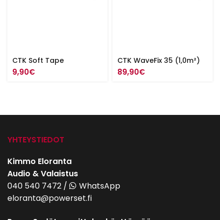
CTK Soft Tape
CTK WaveFix 35 (1,0m²)
9,90
€
89,90
€
YHTEYSTIEDOT
Kimmo Eloranta
Audio & Valaistus
040 540 7472
/
WhatsApp
eloranta@powerset.fi