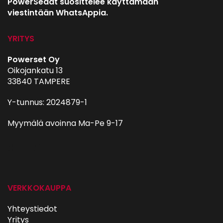
PowerSedät suosittelee käyttämään
viestintään WhatsAppia.
YRITYS
Powerset Oy
Oikojankatu 13
33840 TAMPERE
Y-tunnus: 2024879-1
Myymälä avoinna Ma-Pe 9-17
autohifi
VERKKOKAUPPA
Yhteystiedot
Yritys