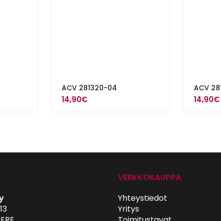
ACV 281320-04
ACV 28
14,90
€
14,90
€
VERKKOKAUPPA
y
Yhteystiedot
13
Yritys
ERE
Toimitustavat