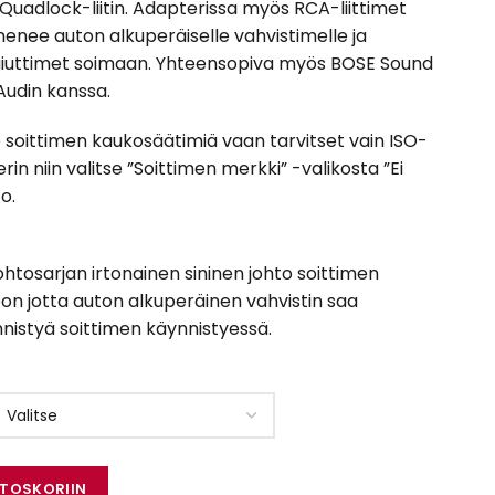
 Quadlock-liitin. Adapterissa myös RCA-liittimet
menee auton alkuperäiselle vahvistimelle ja
kaiuttimet soimaan. Yhteensopiva myös BOSE Sound
Audin kanssa.
le soittimen kaukosäätimiä vaan tarvitset vain ISO-
in niin valitse ”Soittimen merkki” -valikosta ”Ei
o.
htosarjan irtonainen sininen johto soittimen
n jotta auton alkuperäinen vahvistin saa
nistyä soittimen käynnistyessä.
.2 määrä
STOSKORIIN