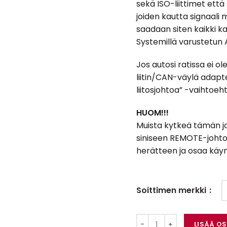
sekä ISO-liittimet että
joiden kautta signaali 
saadaan siten kaikki 
Systemillä varustetun 
Jos autosi ratissa ei o
liitin/CAN-väylä adapter
liitosjohtoa” -vaihtoeht
HUOM!!!
Muista kytkeä tämän jo
siniseen REMOTE-johtoo
herätteen ja osaa käyn
Soittimen merkki
Connects2 CTSAD00C
LISÄÄ O