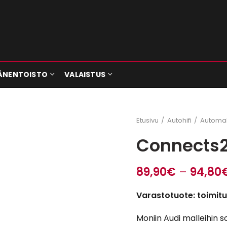
ÄNENTOISTO
VALAISTUS
Etusivu
Autohifi
Automall
Connects
89,90
€
–
94,80
Varastotuote: toimitu
Moniin Audi malleihin 