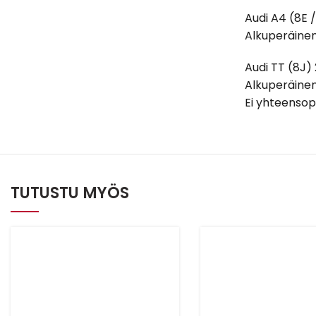
Audi A4 (8E 
Alkuperäinen
Audi TT (8J)
Alkuperäinen
Ei yhteensop
TUTUSTU MYÖS