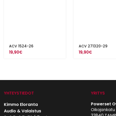
ACV 1524-26
ACV 271320-29
19,90
€
19,90
€
YHTEYSTIEDOT
YRITYS
Powerset O
Kimmo Eloranta
Oikojankatu 
Audio & Valaistus
33840 TAMP