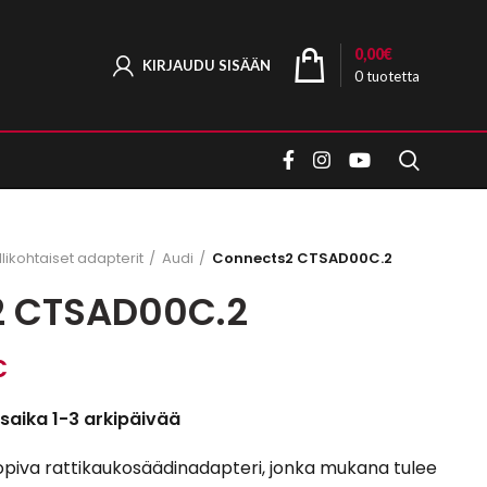
0,00
€
KIRJAUDU SISÄÄN
0
tuotetta
ikohtaiset adapterit
Audi
Connects2 CTSAD00C.2
2 CTSAD00C.2
Hintaluokka:
€
89,90€
saika 1-3 arkipäivää
-
94,80€
sopiva rattikaukosäädinadapteri, jonka mukana tulee