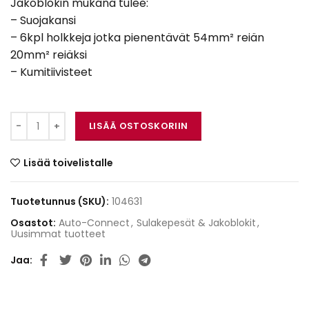
Jakoblokin mukana tulee:
– Suojakansi
– 6kpl holkkeja jotka pienentävät 54mm² reiän
20mm² reiäksi
– Kumitiivisteet
Auto-Connect 720L1DB5324 (Jakoblokki) määrä
LISÄÄ OSTOSKORIIN
Lisää toivelistalle
Tuotetunnus (SKU):
104631
Osastot:
Auto-Connect
,
Sulakepesät & Jakoblokit
,
Uusimmat tuotteet
Jaa