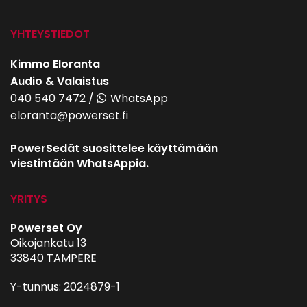
YHTEYSTIEDOT
Kimmo Eloranta
Audio & Valaistus
040 540 7472
/
WhatsApp
eloranta@powerset.fi
PowerSedät suosittelee käyttämään
viestintään WhatsAppia.
YRITYS
Powerset Oy
Oikojankatu 13
33840 TAMPERE
Y-tunnus: 2024879-1