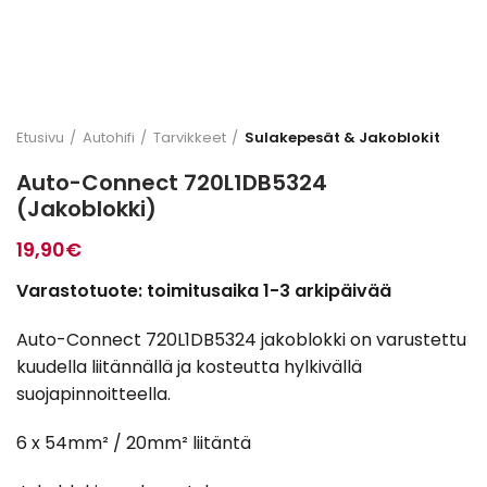
Etusivu
Autohifi
Tarvikkeet
Sulakepesät & Jakoblokit
Auto-Connect 720L1DB5324
(Jakoblokki)
19,90
€
Varastotuote: toimitusaika 1-3 arkipäivää
Auto-Connect 720L1DB5324 jakoblokki on varustettu
kuudella liitännällä ja kosteutta hylkivällä
suojapinnoitteella.
6 x 54mm² / 20mm² liitäntä