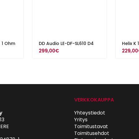
– 1 Ohm
DD Audio LE-DF-SL610 D4
Helix K 
299,00
€
229,00
VERKKOKAUPPA
y
Yhteystiedot
13
Yritys
ERE
Toimitustavat
Toimitusehdot