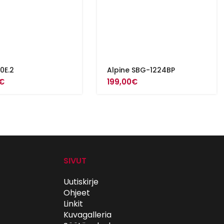
10E.2
Alpine SBG-1224BP
€
199,00
€
SIVUT
Uutiskirje
Ohjeet
Linkit
Kuvagalleria