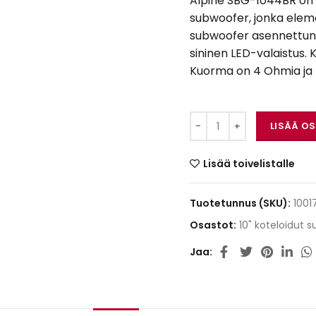
Alpine SBG-1044BR on A
subwoofer, jonka elem
subwoofer asennettuna 
sininen LED-valaistus.
Kuorma on 4 Ohmia ja
Alpine SBG-1044BR m
LISÄÄ O
Lisää toivelistalle
Tuotetunnus (SKU):
1001
Osastot:
10" koteloidut 
Jaa