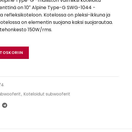
lpine Type-G -malliston valmiiksi koteloitu
enttinä on 10″ Alpine Type-G SWG-1044 -
refleksikoteloon. Kotelossa on pleksi-ikkuna ja
 Kotelossa on elementin suojana kaksi suojarautaa.
 tehonkesto 150W/rms.
äärä
STOSKORIIN
74
subwooferit
,
Koteloidut subwooferit