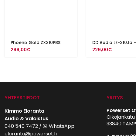
Phoenix Gold ZX210PBS
DD Audio LE-210.1a 
299,00
€
229,00
€
YHTEYSTIEDOT
YRITYS
Powerset O
Kimmo Eloranta
Oikojankatu 
Audio & Valaistus
33840 TAMP
040 540 7472
/
WhatsApp
eloranta@powerset.fi