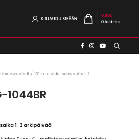
0,00
€
KIRJAUDU SISÄÄN
0
tuotetta
dut subwooferit
10" koteloidut subwooferit
G-1044BR
saika 1-3 arkipäivää