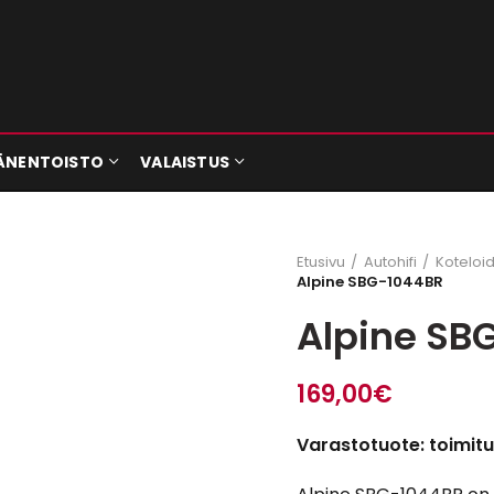
ÄNENTOISTO
VALAISTUS
Etusivu
Autohifi
Koteloi
Alpine SBG-1044BR
Alpine SB
169,00
€
Varastotuote: toimitu