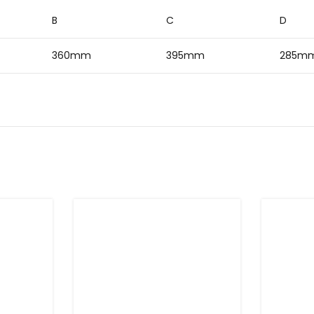
B
C
D
360mm
395mm
285m