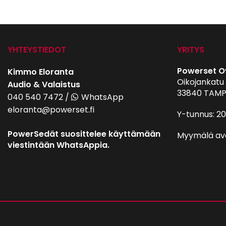
YHTEYSTIEDOT
YRITYS
Powerset O
Kimmo Eloranta
Oikojankatu 
Audio & Valaistus
33840 TAMP
040 540 7472
/
WhatsApp
eloranta@powerset.fi
Y-tunnus: 2
PowerSedät suosittelee käyttämään
Myymälä av
viestintään WhatsAppia.
autohifi