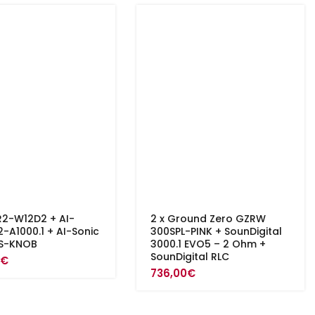
R2-W12D2 + AI-
2 x Ground Zero GZRW
2-A1000.1 + AI-Sonic
300SPL-PINK + SounDigital
S-KNOB
3000.1 EVO5 – 2 Ohm +
SounDigital RLC
0
€
736,00
€