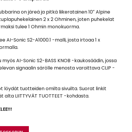
bbarina on järeä ja pitkä liikeratainen 10″ Alpine
tuplapuhekelainen 2 x 2 Ohminen, joten puhekelat
rmaksi tulee 1 Ohmin monokuorma.
ee AI-Sonic S2-A1000.1 -malli, josta irtoaa 1 x
ormalla.
uu myös AI-Sonic S2-BASS KNOB -kaukosäädin, jossa
elevan signaalin särölle menosta varoittava CLIP -
öydät tuotteiden omilta sivuilta. Suorat linkit
ydät alta LIITTYVÄT TUOTTEET -kohdasta.
EE!!!
-Sonic S2-A1000.1 + AI-Sonic S2-BASS-KNOB määrä