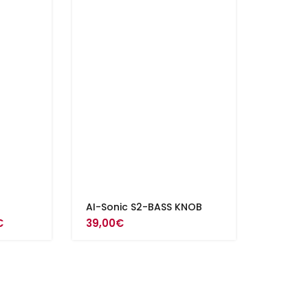
AI-Sonic S2-BASS KNOB
Hintaluokka:
€
39,00
€
249,00€
-
269,00€