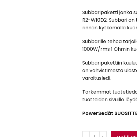
Subbaripaketti jonka su
R2-W10D2. Subbari on 
rinnan kytkemällä kuo
Subbarille tehoa tarjoil
1000W/rms 1 Ohmin ku
Subbaripakettiin kuul
on vahvistimesta ulost
varoitusledi.
Tarkemmat tuotetiedot l
tuotteiden sivuille lö
PowerSedät SUOSITTEL
Alpine R2-W10D2 + AI