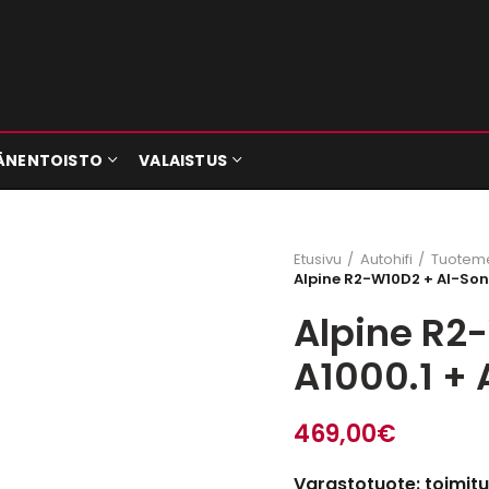
ÄNENTOISTO
VALAISTUS
Etusivu
Autohifi
Tuoteme
Alpine R2-W10D2 + AI-Son
Alpine R2
A1000.1 +
469,00
€
Varastotuote: toimitu