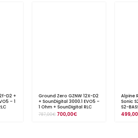
2f-D2 +
Ground Zero GZNW 12X-D2
Alpine 
VO5 – 1
+ SounDigital 3000.1 EVO5 –
Sonic S
RLC
1 Ohm + SounDigital RLC
S2-BAS
Alkuperäinen
Nykyinen
700,00
€
499,0
787,00
€
hinta
hinta
oli:
on:
787,00€.
700,00€.