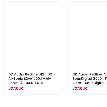
DD Audio Redline 612f-D2 +
DD Audio Redline 71
AI-Sonic S2-A1000.1 + AI-
SounDigital 3000.1 E
Sonic S2-BASS-KNOB
Ohm + SounDigital 
637,00
€
737,00
€