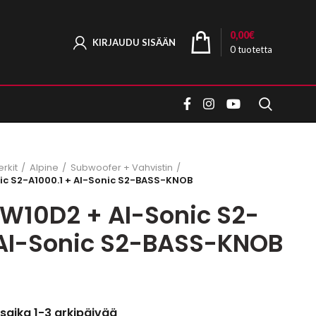
0,00
€
KIRJAUDU SISÄÄN
0
tuotetta
rkit
Alpine
Subwoofer + Vahvistin
ic S2-A1000.1 + AI-Sonic S2-BASS-KNOB
-W10D2 + AI-Sonic S2-
 AI-Sonic S2-BASS-KNOB
saika 1-3 arkipäivää