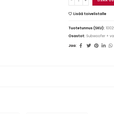
LISÄÄ O
Lisää toivelistalle
Tuotetunnus (SKU):
1002
Osastot:
Subwoofer + va
Jaa