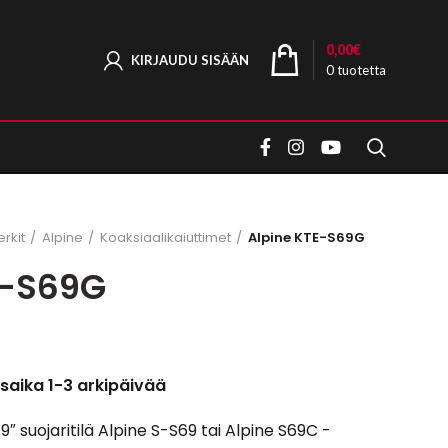
0,00
€
KIRJAUDU SISÄÄN
0
tuotetta
rkit
Alpine
Koaksiaalikaiuttimet
Alpine KTE-S69G
E-S69G
saika 1-3 arkipäivää
 suojaritilä Alpine S-S69 tai Alpine S69C -