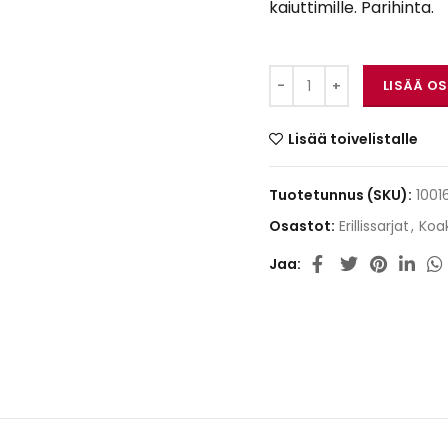
kaiuttimille. Parihinta.
Alpine KTE-S69G mää
LISÄÄ O
Lisää toivelistalle
Tuotetunnus (SKU):
1001
Osastot:
Erillissarjat
,
Koak
Jaa