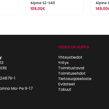
Alpine S2-S40
Alpine 
109,00
€
149,00
VERKKOKAUPPA
y
Yhteystiedot
13
Yritys
ERE
Toimitustavat
Toimitusehdot
024879-1
Tietosuojaseloste
Evästeet
oinna Ma-Pe 9-17
Takuut