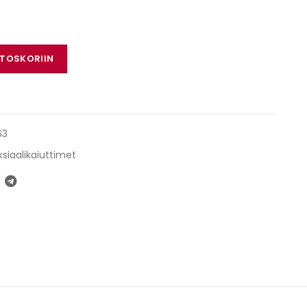
rä
STOSKORIIN
63
siaalikaiuttimet