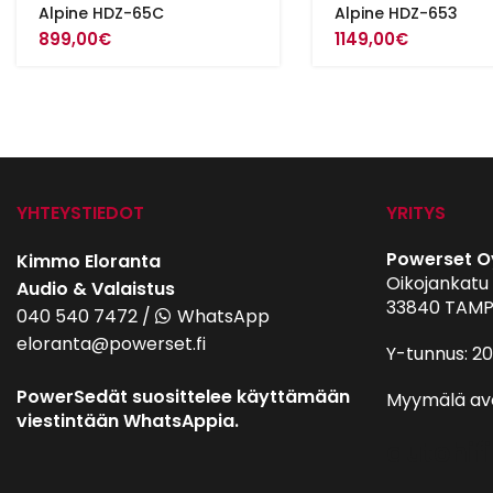
Alpine HDZ-65C
Alpine HDZ-653
899,00
€
1149,00
€
YHTEYSTIEDOT
YRITYS
Powerset O
Kimmo Eloranta
Oikojankatu 
Audio & Valaistus
33840 TAMP
040 540 7472
/
WhatsApp
eloranta@powerset.fi
Y-tunnus: 2
PowerSedät suosittelee käyttämään
Myymälä av
viestintään WhatsAppia.
autohifi