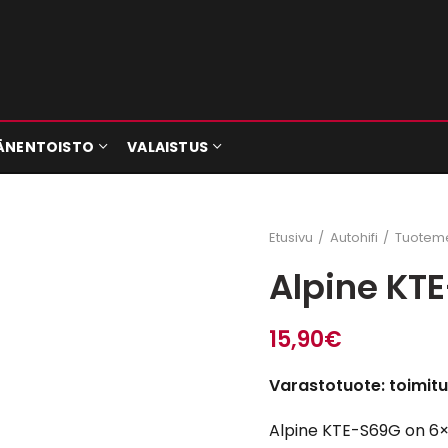
ÄNENTOISTO
VALAISTUS
Etusivu
Autohifi
Tuoteme
Alpine KT
15,90
€
Varastotuote: toimitu
Alpine KTE-S69G on 6×9″