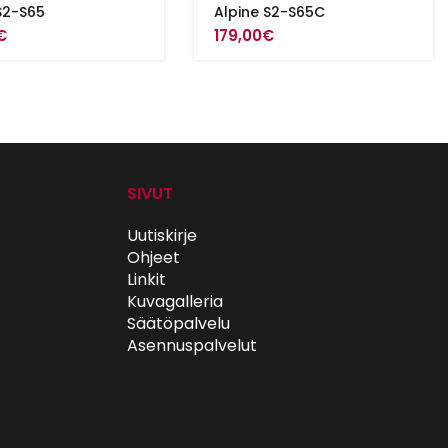
S2-S65
Alpine S2-S65C
€
179,00
€
SIVUT
Uutiskirje
Ohjeet
Linkit
Kuvagalleria
Säätöpalvelu
Asennuspalvelut