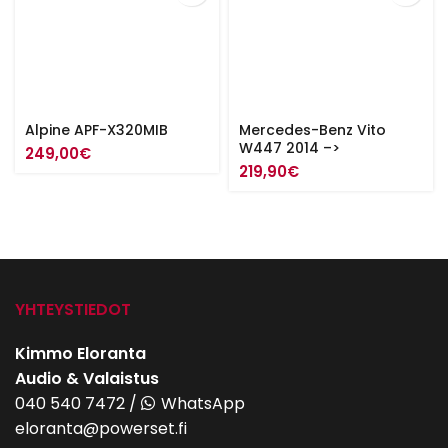
Alpine APF-X320MIB
Mercedes-Benz Vito
W447 2014 –>
249,00
€
219,90
€
YHTEYSTIEDOT
Kimmo Eloranta
Audio & Valaistus
040 540 7472
/
WhatsApp
eloranta@powerset.fi