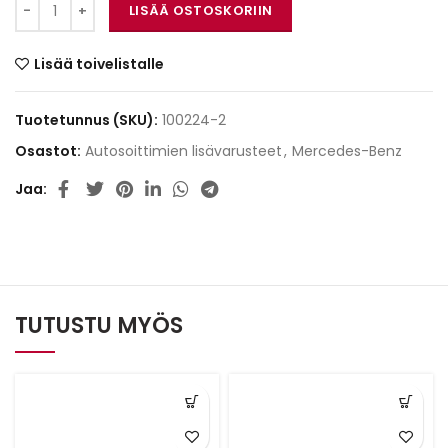
Alpine APF-X304MB määrä
LISÄÄ OSTOSKORIIN
Lisää toivelistalle
Tuotetunnus (SKU):
100224-2
Osastot:
Autosoittimien lisävarusteet
,
Mercedes-Benz
Jaa
TUTUSTU MYÖS