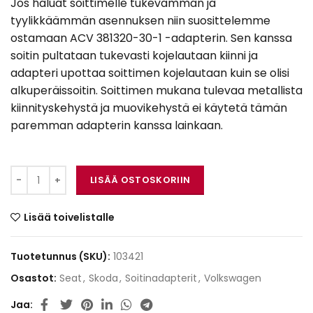
Jos haluat soittimelle tukevamman ja
tyylikkäämmän asennuksen niin suosittelemme
ostamaan ACV 381320-30-1 -adapterin. Sen kanssa
soitin pultataan tukevasti kojelautaan kiinni ja
adapteri upottaa soittimen kojelautaan kuin se olisi
alkuperäissoitin. Soittimen mukana tulevaa metallista
kiinnityskehystä ja muovikehystä ei käytetä tämän
paremman adapterin kanssa lainkaan.
AH-2DIN-VW1 määrä
LISÄÄ OSTOSKORIIN
Lisää toivelistalle
Tuotetunnus (SKU):
103421
Osastot:
Seat
,
Skoda
,
Soitinadapterit
,
Volkswagen
Jaa