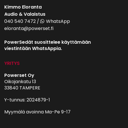
Kimmo Eloranta
Audio & Valaistus
040 540 7472
/
WhatsApp
eloranta@powerset.fi
PowerSedät suosittelee käyttämään
viestintään WhatsAppia.
YRITYS
Powerset Oy
Oikojankatu 13
33840 TAMPERE
Y-tunnus: 2024879-1
Myymälä avoinna Ma-Pe 9-17
autohifi