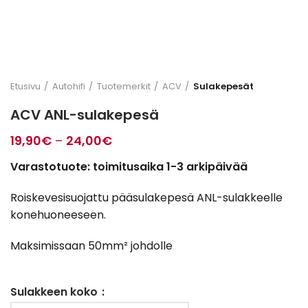
Etusivu
Autohifi
Tuotemerkit
ACV
Sulakepesät
ACV ANL-sulakepesä
Hintaluokka:
19,90
€
–
24,00
€
19,90€
Varastotuote: toimitusaika 1-3 arkipäivää
-
24,00€
Roiskevesisuojattu pääsulakepesä ANL-sulakkeelle
konehuoneeseen.
Maksimissaan 50mm² johdolle
Sulakkeen koko