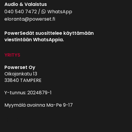
Audio & Valaistus
040 540 7472
/
WhatsApp
eloranta@powerset.fi
PowerSedät suosittelee käyttämään
viestintään WhatsAppia.
YRITYS
Powerset Oy
Oikojankatu 13
33840 TAMPERE
Y-tunnus: 2024879-1
Myymälä avoinna Ma-Pe 9-17
autohifi