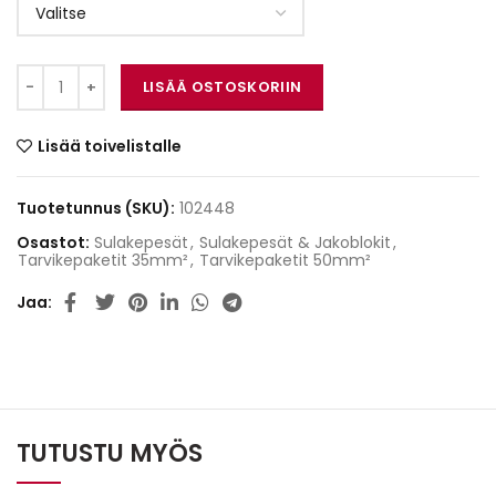
ACV ANL-sulakepesä määrä
LISÄÄ OSTOSKORIIN
Lisää toivelistalle
Tuotetunnus (SKU):
102448
Osastot:
Sulakepesät
,
Sulakepesät & Jakoblokit
,
Tarvikepaketit 35mm²
,
Tarvikepaketit 50mm²
Jaa
TUTUSTU MYÖS