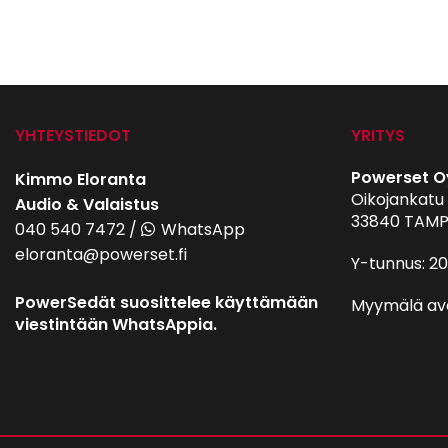
YHTEYSTIEDOT
YRITYS
Powerset O
Kimmo Eloranta
Oikojankatu 
Audio & Valaistus
33840 TAMP
040 540 7472
/
WhatsApp
eloranta@powerset.fi
Y-tunnus: 2
PowerSedät suosittelee käyttämään
Myymälä av
viestintään WhatsAppia.
autohifi