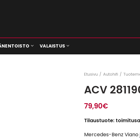
ÄNENTOISTO
VALAISTUS
Etusivu
Autohifi
Tuoteme
ACV 28119
79,90
€
Tilaustuote: toimitus
Mercedes-Benz Viano ja 