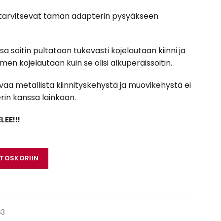
t tarvitsevat tämän adapterin pysyäkseen
 soitin pultataan tukevasti kojelautaan kiinni ja
men kojelautaan kuin se olisi alkuperäissoitin.
aa metallista kiinnityskehystä ja muovikehystä ei
in kanssa lainkaan.
EE!!!
rä
STOSKORIIN
63