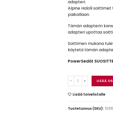
adapteri.
Alpine Halo9 soittime
paikoillaan.
Tämän adapterin kanssa
adapteri upottaa soitti
Soittimen mukana tulev
käytetä tämän adapter
PowerSedät SUOSITTEL
ACV 281190-36-1 mää
LISÄÄ O
Lisää toivelistalle
Tuotetunnus (SKU):
1031