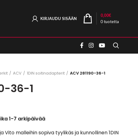
0,00
€
KIRJAUDU SISÄÄN
0
tuotetta
rkit
ACV
1DIN soitinadapterit
ACV 281190-36-1
0-36-1
aika 1-7 arkipäivää
Vito malleihin sopiva tyylikäs ja kunnollinen 1DIN