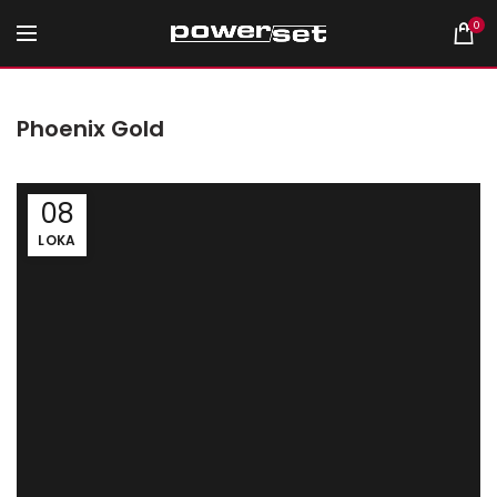
0
Phoenix Gold
08
LOKA