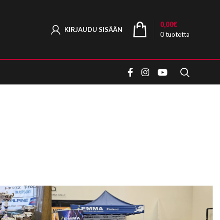
0,00
€
KIRJAUDU SISÄÄN
0
tuotetta