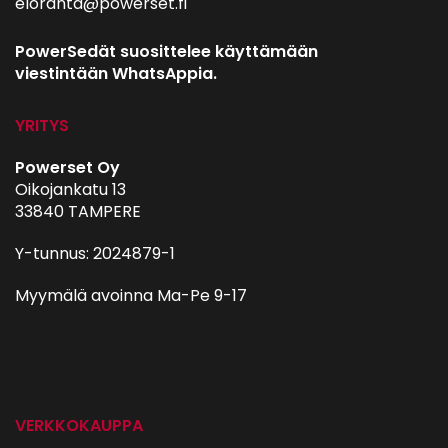
eloranta@powerset.fi
PowerSedät suosittelee käyttämään
viestintään WhatsAppia.
YRITYS
Powerset Oy
Oikojankatu 13
33840 TAMPERE
Y-tunnus: 2024879-1
Myymälä avoinna Ma-Pe 9-17
autohifi
VERKKOKAUPPA