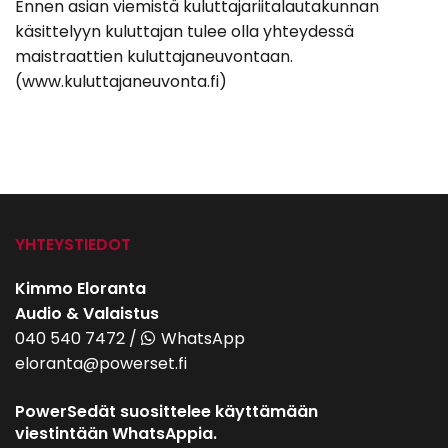
Ennen asian viemistä kuluttajariitalautakunnan
käsittelyyn kuluttajan tulee olla yhteydessä
maistraattien kuluttajaneuvontaan.
(www.kuluttajaneuvonta.fi)
YHTEYSTIEDOT
Kimmo Eloranta
Audio & Valaistus
040 540 7472
/
WhatsApp
eloranta@powerset.fi
PowerSedät suosittelee käyttämään
viestintään WhatsAppia.