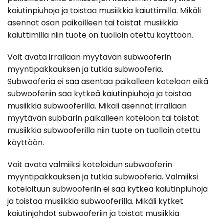
kaiutinpiuhoja ja toistaa musiikkia kaiuttimilla. Mikäli
asennat osan paikoilleen tai toistat musiikkia
kaiuttimilla niin tuote on tuolloin otettu käyttöön.
Voit avata irrallaan myytävän subwooferin
myyntipakkauksen ja tutkia subwooferia.
Subwooferia ei saa asentaa paikalleen koteloon eikä
subwooferiin saa kytkeä kaiutinpiuhoja ja toistaa
musiikkia subwooferilla. Mikäli asennat irrallaan
myytävän subbarin paikalleen koteloon tai toistat
musiikkia subwooferilla niin tuote on tuolloin otettu
käyttöön.
Voit avata valmiiksi koteloidun subwooferin
myyntipakkauksen ja tutkia subwooferia. Valmiiksi
koteloituun subwooferiin ei saa kytkeä kaiutinpiuhoja
ja toistaa musiikkia subwooferilla. Mikäli kytket
kaiutinjohdot subwooferiin ja toistat musiikkia