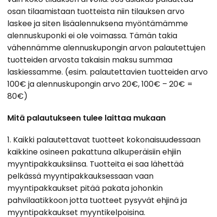
osan tilaamistaan tuotteista niin tilauksen arvo
laskee ja siten lisäalennuksena myöntämämme
alennuskuponki ei ole voimassa. Tämän takia
vähennämme alennuskupongin arvon palautettujen
tuotteiden arvosta takaisin maksu summaa
laskiessamme. (esim. palautettavien tuotteiden arvo
100€ ja alennuskupongin
arvo 20€, 100€ – 20€ =
80€)
Mitä palautukseen tulee laittaa mukaan
1. Kaikki palautettavat tuotteet kokonaisuudessaan
kaikkine osineen pakattuna alkuperäisiin ehjiin
myyntipakkauksiinsa. Tuotteita ei saa lähettää
pelkässä myyntipakkauksessaan vaan
myyntipakkaukset pitää pakata johonkin
pahvilaatikkoon jotta tuotteet pysyvät ehjinä ja
myyntipakkaukset myyntikelpoisina.