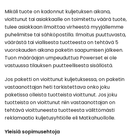
Mikäli tuote on kadonnut kuljetuksen aikana,
vioittunut tai asiakkaalle on toimitettu väärä tuote,
tulee asiakkaan ilmoittaa virheestä myyjällemme
puhelimitse tai sähköpostilla. Ilmoitus puuttuvasta,
väärästä tai viallisesta tuotteesta on tehtävä 5
vuorokauden aikana paketin saapumisen jälkeen.
Tuon määräajan umpeuduttua Powerset ei ole
vastuussa tilauksen puutteellisesta sisällöstä.
Jos paketti on vioittunut kuljetuksessa, on paketin
vastaanottajan heti tarkistettava onko joku
paketissa olleista tuotteista vioittunut. Jos joku
tuotteista on vioittunut niin vastaanottajan on
tehtävä vioittuneesta tuotteesta välittömästi
reklamaatio kuljetusyhtiölle eli Matkahuollolle.
Yleisiä sopimusehtoja