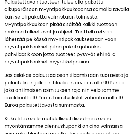
Palautettavan tuotteen tulee olla pakattu
alkuperäiseen myyntipakkaukseensa samalla tavalla
kuin se oli pakattu valmistajan toimesta.
Myyntipakkauksen pitää sisältää kaikki tuotteen
mukana tulleet osat ja ohjeet. Tuotteita ei saa
lähettää pelkässä myyntipakkauksessaan vaan
myyntipakkaukset pitää pakata johonkin
pahvilaatikkoon jotta tuotteet pysyvät ehjinä ja
myyntipakkaukset myyntikelpoisina.
Jos asiakas palauttaa osan tilaamistaan tuotteista ja
palautuksen jälkeen tilauksen arvo on alle 99 Euroa
joka on ilmaisen toimituksen raja niin veloitamme
asiakkaalta 10 Euron toimituskulut vähentämällä 10
Euroa palautettavasta summasta.
Koko tilaukselle mahdollisesti lisäalennuksena
myöntämämme alennuskuponki on aina voimassa
vain koko tilauksen arvolla. Jos asiakas palauttaa