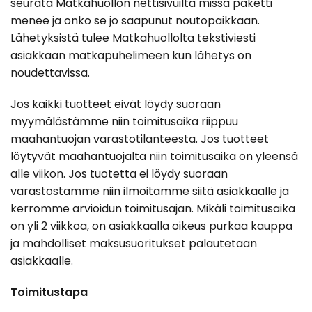
seurata Matkahuollon nettisivuilta missä paketti
menee ja onko se jo saapunut noutopaikkaan.
Lähetyksistä tulee Matkahuollolta tekstiviesti
asiakkaan matkapuhelimeen kun lähetys on
noudettavissa.
Jos kaikki tuotteet eivät löydy suoraan
myymälästämme niin toimitusaika riippuu
maahantuojan varastotilanteesta. Jos tuotteet
löytyvät maahantuojalta niin toimitusaika on yleensä
alle viikon. Jos tuotetta ei löydy suoraan
varastostamme niin ilmoitamme siitä asiakkaalle ja
kerromme arvioidun toimitusajan. Mikäli toimitusaika
on yli 2 viikkoa, on asiakkaalla oikeus purkaa kauppa
ja mahdolliset maksusuoritukset palautetaan
asiakkaalle.
Toimitustapa