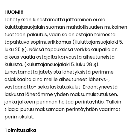
HUOM!!!
Lähetyksen lunastamatta jättäminen ei ole
kuluttajasuojalain suoman mahdollisuuden mukainen
tuotteen palautus, vaan se on ostajan toimesta
tapahtuva sopimusrikkomus (Kuluttajansuojalaki 5.
luku 25 §). Näissä tapauksissa verkkokaupalla on
oikeus vaatia ostajalta korvausta aiheutuneista
kuluista. (Kuluttajansuojalaki 5. luku 28 §).
Lunastamatta jätetyistä lähetyksistä perimme
asiakkaalta aina meille aiheutuneet lähetys-,
vastaanotto- sekä laskutuskulut. Erääntyneestä
laskusta lähetämme yhden maksumuistutuksen,
jonka jälkeen perinnän hoitaa perintäyhtiö. Tällöin
tilaaja joutuu maksamaan perintäyhtiön vaatimat
perimiskulut.
Toimitusaika