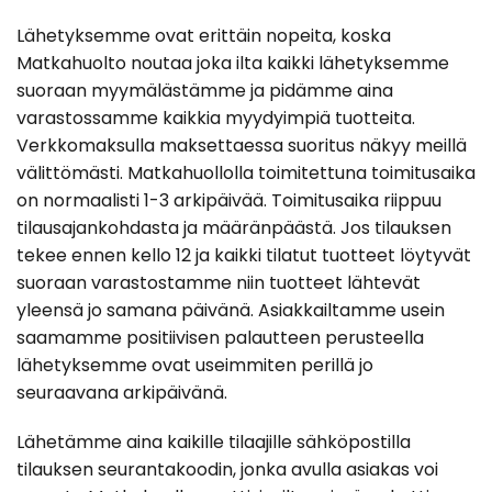
Lähetyksemme ovat erittäin nopeita, koska
Matkahuolto noutaa joka ilta kaikki lähetyksemme
suoraan myymälästämme ja pidämme aina
varastossamme kaikkia myydyimpiä tuotteita.
Verkkomaksulla maksettaessa suoritus näkyy meillä
välittömästi. Matkahuollolla toimitettuna toimitusaika
on normaalisti 1-3 arkipäivää. Toimitusaika riippuu
tilausajankohdasta ja määränpäästä. Jos tilauksen
tekee ennen kello 12 ja kaikki tilatut tuotteet löytyvät
suoraan varastostamme niin tuotteet lähtevät
yleensä jo samana päivänä. Asiakkailtamme usein
saamamme positiivisen palautteen perusteella
lähetyksemme ovat useimmiten perillä jo
seuraavana arkipäivänä.
Lähetämme aina kaikille tilaajille sähköpostilla
tilauksen seurantakoodin, jonka avulla asiakas voi