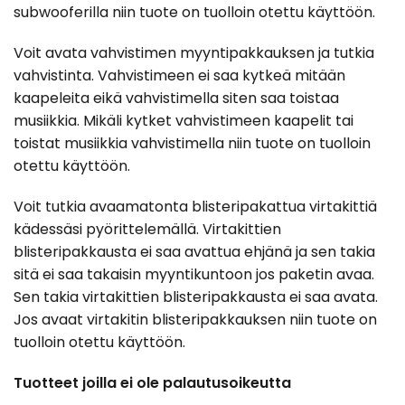
subwooferilla niin tuote on tuolloin otettu käyttöön.
Voit avata vahvistimen myyntipakkauksen ja tutkia
vahvistinta. Vahvistimeen ei saa kytkeä mitään
kaapeleita eikä vahvistimella siten saa toistaa
musiikkia. Mikäli kytket vahvistimeen kaapelit tai
toistat musiikkia vahvistimella niin tuote on tuolloin
otettu käyttöön.
Voit tutkia avaamatonta blisteripakattua virtakittiä
kädessäsi pyörittelemällä. Virtakittien
blisteripakkausta ei saa avattua ehjänä ja sen takia
sitä ei saa takaisin myyntikuntoon jos paketin avaa.
Sen takia virtakittien blisteripakkausta ei saa avata.
Jos avaat virtakitin blisteripakkauksen niin tuote on
tuolloin otettu käyttöön.
Tuotteet joilla ei ole palautusoikeutta