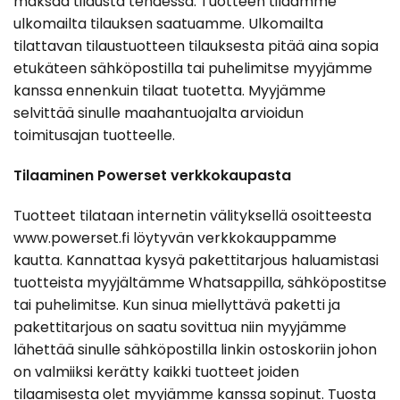
maksaa tilausta tehdessä. Tuotteen tilaamme
ulkomailta tilauksen saatuamme. Ulkomailta
tilattavan tilaustuotteen tilauksesta pitää aina sopia
etukäteen sähköpostilla tai puhelimitse myyjämme
kanssa ennenkuin tilaat tuotetta. Myyjämme
selvittää sinulle maahantuojalta arvioidun
toimitusajan tuotteelle.
Tilaaminen Powerset verkkokaupasta
Tuotteet tilataan internetin välityksellä osoitteesta
www.powerset.fi löytyvän verkkokauppamme
kautta. Kannattaa kysyä pakettitarjous haluamistasi
tuotteista myyjältämme Whatsappilla, sähköpostitse
tai puhelimitse. Kun sinua miellyttävä paketti ja
pakettitarjous on saatu sovittua niin myyjämme
lähettää sinulle sähköpostilla linkin ostoskoriin johon
on valmiiksi kerätty kaikki tuotteet joiden
tilaamisesta olet myyjämme kanssa sopinut. Tuosta