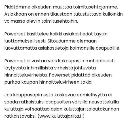
Pidätämme oikeuden muuttaa toimitusehtojamme.
Asiakkaan on ennen tilaustaan tutustuttava kulloinkin
voimassa oleviin toimitusehtoihin.
Powerset käsittelee kaikki asiakastiedot täysin
luottamuksellisesti. Sitoudumme olemaan
luovuttamatta asiakastietoja kolmansille osapuolille.
Powerset ei vastaa verkkokaupasta mahdollisesti
löytyvistä inhimillisistä virheistä johtuvista
hinnoitteluvirheistä. Powerset pidättää oikeuden
purkaa kaupan hinnoitteluvirheen takia.
Jos kauppasopimusta koskevaa erimielisyyttä ei
saada ratkaistuksi osapuolten välisillä neuvotteluilla,
kuluttaja voi saattaa asian kuluttajariitalautakunnan
ratkaistavaksi. (www.kuluttajariita.fi)