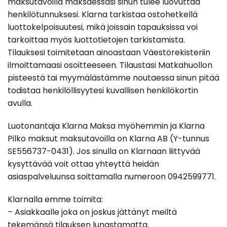
maksutavoilla maksaessasi sinun tulee luovuttaa
henkilötunnuksesi. Klarna tarkistaa ostohetkellä
luottokelpoisuutesi, mikä joissain tapauksissa voi
tarkoittaa myös luottotietojen tarkistamista.
Tilauksesi toimitetaan ainoastaan Väestörekisteriin
ilmoittamaasi osoitteeseen. Tilaustasi Matkahuollon
pisteestä tai myymälästämme noutaessa sinun pitää
todistaa henkilöllisyytesi kuvallisen henkilökortin
avulla.
Luotonantaja Klarna Maksa myöhemmin ja Klarna
Pilko maksut maksutavoilla on Klarna AB (Y-tunnus
SE556737-0431). Jos sinulla on Klarnaan liittyvää
kysyttävää voit ottaa yhteyttä heidän
asiaspalveluunsa soittamalla numeroon 0942599771.
Klarnalla emme toimita:
– Asiakkaalle joka on joskus jättänyt meiltä
tekemänsä tilauksen lunastamatta.