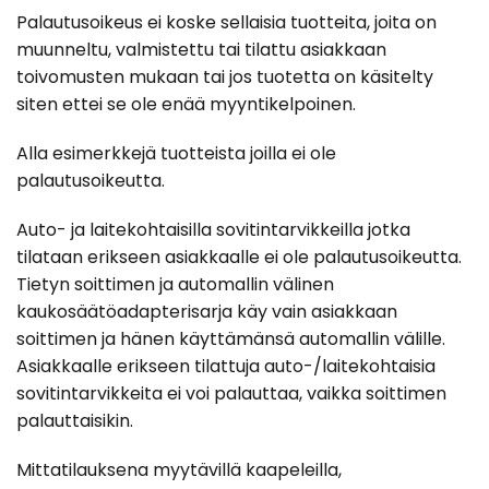
Palautusoikeus ei koske sellaisia tuotteita, joita on
muunneltu, valmistettu tai tilattu asiakkaan
toivomusten mukaan tai jos tuotetta on käsitelty
siten ettei se ole enää myyntikelpoinen.
Alla esimerkkejä tuotteista joilla ei ole
palautusoikeutta.
Auto- ja laitekohtaisilla sovitintarvikkeilla jotka
tilataan erikseen asiakkaalle ei ole palautusoikeutta.
Tietyn soittimen ja automallin välinen
kaukosäätöadapterisarja käy vain asiakkaan
soittimen ja hänen käyttämänsä automallin välille.
Asiakkaalle erikseen tilattuja auto-/laitekohtaisia
sovitintarvikkeita ei voi palauttaa, vaikka soittimen
palauttaisikin.
Mittatilauksena myytävillä kaapeleilla,