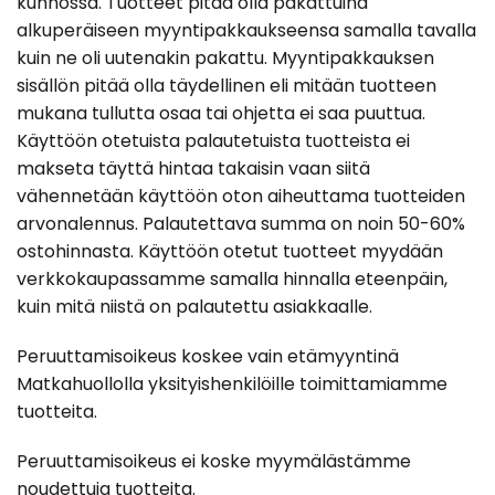
kunnossa. Tuotteet pitää olla pakattuina
alkuperäiseen myyntipakkaukseensa samalla tavalla
kuin ne oli uutenakin pakattu. Myyntipakkauksen
sisällön pitää olla täydellinen eli mitään tuotteen
mukana tullutta osaa tai ohjetta ei saa puuttua.
Käyttöön otetuista palautetuista tuotteista ei
makseta täyttä hintaa takaisin vaan siitä
vähennetään käyttöön oton aiheuttama tuotteiden
arvonalennus. Palautettava summa on noin 50-60%
ostohinnasta. Käyttöön otetut tuotteet myydään
verkkokaupassamme samalla hinnalla eteenpäin,
kuin mitä niistä on palautettu asiakkaalle.
Peruuttamisoikeus koskee vain etämyyntinä
Matkahuollolla yksityishenkilöille toimittamiamme
tuotteita.
Peruuttamisoikeus ei koske myymälästämme
noudettuja tuotteita.