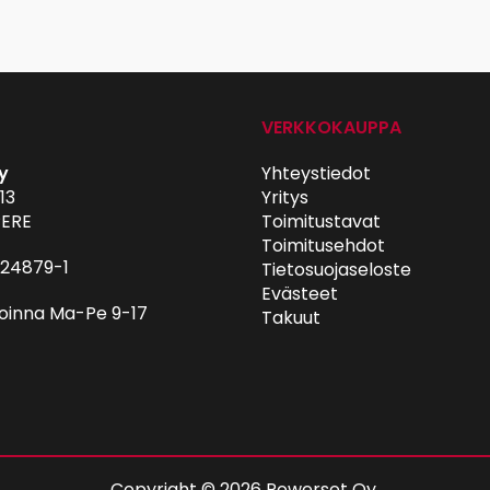
VERKKOKAUPPA
y
Yhteystiedot
13
Yritys
ERE
Toimitustavat
Toimitusehdot
024879-1
Tietosuojaseloste
Evästeet
oinna Ma-Pe 9-17
Takuut
Copyright © 2026 Powerset Oy.