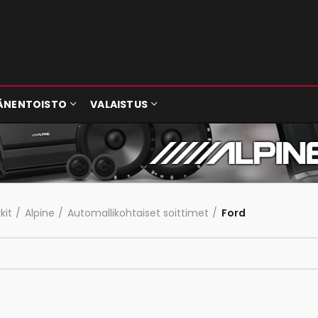
ÄNENTOISTO
VALAISTUS
kit
Alpine
Automallikohtaiset soittimet
Ford