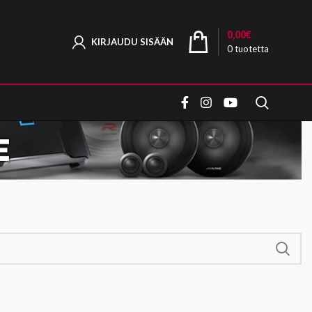
0,00
€
KIRJAUDU SISÄÄN
0
tuotetta