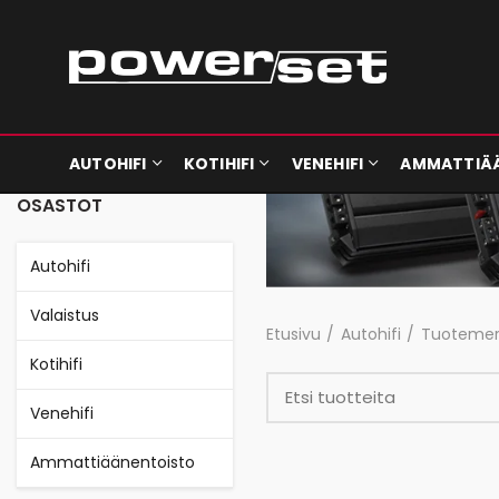
AUTOHIFI
KOTIHIFI
VENEHIFI
AMMATTIÄ
OSASTOT
Autohifi
Valaistus
Etusivu
Autohifi
Tuotemer
Kotihifi
Venehifi
Ammattiäänentoisto