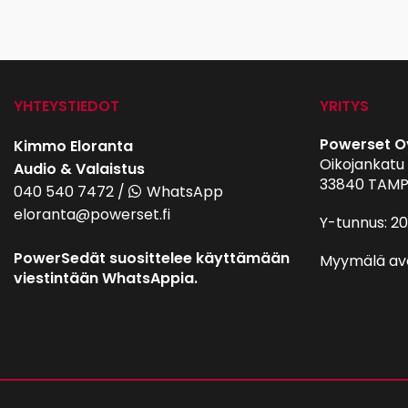
YHTEYSTIEDOT
YRITYS
Powerset O
Kimmo Eloranta
Oikojankatu 
Audio & Valaistus
33840 TAMP
040 540 7472
/
WhatsApp
eloranta@powerset.fi
Y-tunnus: 2
PowerSedät suosittelee käyttämään
Myymälä av
viestintään WhatsAppia.
autohifi